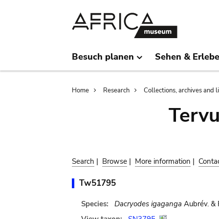
Skip
Skip
to
to
main
search
content
Besuch planen
Sehen & Erleb
Breadcrumb
Home
Research
Collections, archives and l
Terv
Search
|
Browse
|
More information
|
Conta
Tw51795
Species:
Dacryodes igaganga
Aubrév. & P