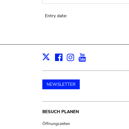
Entry date:
Facebook
Instagram
Youtube
Print
X
NEWSLETTER
Main
BESUCH PLANEN
navigation
Öffnungszeiten