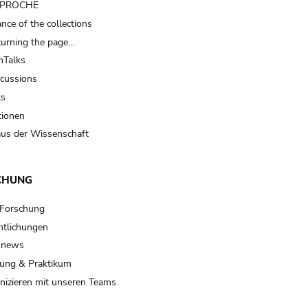
t PROCHE
nce of the collections
turning the page…
Talks
scussions
ts
tionen
us der Wissenschaft
CHUNG
 Forschung
ntlichungen
 news
ung & Praktikum
izieren mit unseren Teams