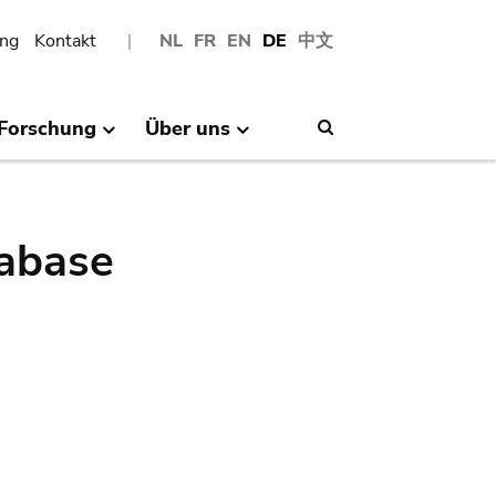
ng
Kontakt
NL
FR
EN
DE
中文
Forschung
Über uns
Search
abase