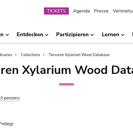
Submenu
TICKETS
Agenda
Presse
Vermietu
en
Entdecken
Partizipieren
Lernen
ibraries
Collections
Tervuren Xylarium Wood Database
uren Xylarium Wood Dat
ct persons
ellegr.