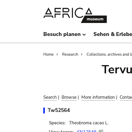
Skip
Skip
to
to
main
search
content
Besuch planen
Sehen & Erleb
Breadcrumb
Home
Research
Collections, archives and l
Terv
Search
|
Browse
|
More information
|
Conta
Tw52564
Species:
Theobroma cacao
L.