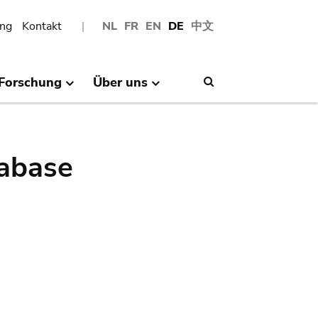
ng
Kontakt
NL
FR
EN
DE
中文
Forschung
Über uns
Search
abase