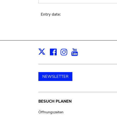
Entry date:
Facebook
Instagram
Youtube
Print
X
NEWSLETTER
Main
BESUCH PLANEN
navigation
Öffnungszeiten