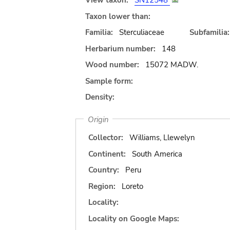
View taxon:
SN12548
Taxon lower than:
Familia:
Sterculiaceae
Subfamilia:
Herbarium number:
148
Wood number:
15072 MADW.
Sample form:
Density:
Origin
Collector:
Williams, Llewelyn
Continent:
South America
Country:
Peru
Region:
Loreto
Locality:
Locality on Google Maps: