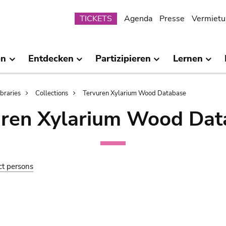
Submenu
TICKETS
Agenda
Presse
Vermietu
en
Entdecken
Partizipieren
Lernen
ibraries
Collections
Tervuren Xylarium Wood Database
uren Xylarium Wood Dat
ct persons