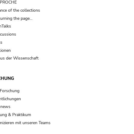
t PROCHE
nce of the collections
turning the page…
Talks
scussions
ts
tionen
us der Wissenschaft
CHUNG
 Forschung
ntlichungen
 news
ung & Praktikum
izieren mit unseren Teams