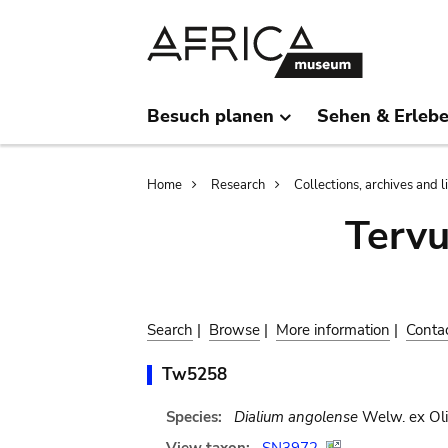
Skip
Skip
to
to
main
search
content
Besuch planen
Sehen & Erleb
Breadcrumb
Home
Research
Collections, archives and l
Terv
Search
|
Browse
|
More information
|
Conta
Tw5258
Species:
Dialium angolense
Welw. ex Oli