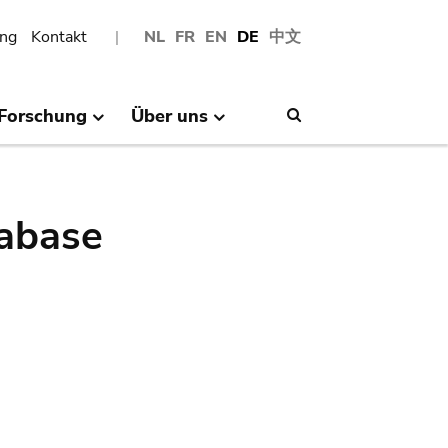
ng
Kontakt
NL
FR
EN
DE
中文
Forschung
Über uns
Search
abase