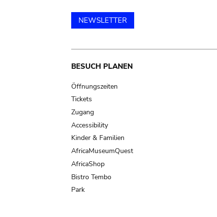
NEWSLETTER
Main
BESUCH PLANEN
navigation
Öffnungszeiten
Tickets
Zugang
Accessibility
Kinder & Familien
AfricaMuseumQuest
AfricaShop
Bistro Tembo
Park