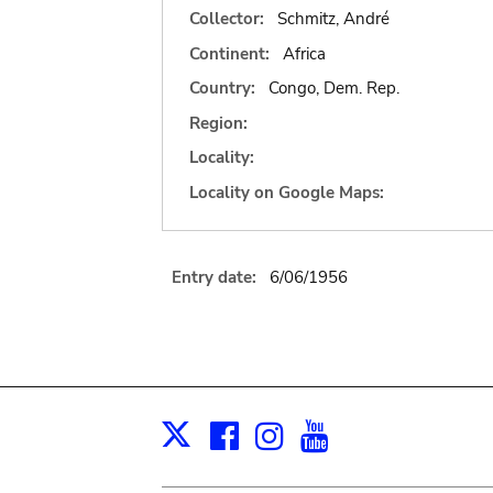
Collector:
Schmitz, André
Continent:
Africa
Country:
Congo, Dem. Rep.
Region:
Locality:
Locality on Google Maps:
Entry date:
6/06/1956
Facebook
Instagram
Youtube
Print
X