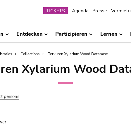
Submenu
TICKETS
Agenda
Presse
Vermietu
en
Entdecken
Partizipieren
Lernen
ibraries
Collections
Tervuren Xylarium Wood Database
uren Xylarium Wood Dat
ct persons
ver