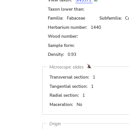
View taxon:
SN3972
Taxon lower than:
Familia:
Fabaceae
Subfamilia:
C
Herbarium number:
1440
Wood number:
Sample form:
Density:
0.93
Microscopic slides
Transversal section:
1
Tangential section:
1
Radial section:
1
Maceration:
No
Origin