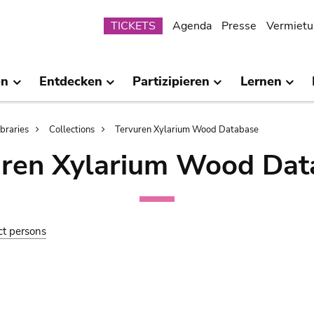
Submenu
TICKETS
Agenda
Presse
Vermietu
en
Entdecken
Partizipieren
Lernen
ibraries
Collections
Tervuren Xylarium Wood Database
uren Xylarium Wood Dat
ct persons