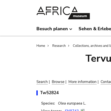
Skip
Skip
to
to
main
search
content
Besuch planen
Sehen & Erleb
Breadcrumb
Home
Research
Collections, archives and l
Terv
Search
|
Browse
|
More information
|
Conta
Tw52824
Species:
Olea europaea
L.