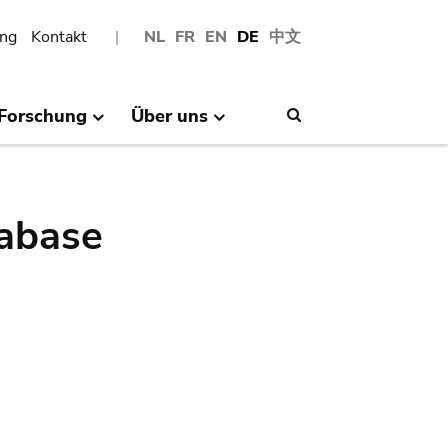
ng
Kontakt
NL
FR
EN
DE
中文
Forschung
Über uns
Search
abase