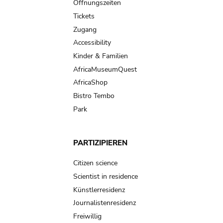
navigation
Öffnungszeiten
Tickets
Zugang
Accessibility
Kinder & Familien
AfricaMuseumQuest
AfricaShop
Bistro Tembo
Park
PARTIZIPIEREN
Citizen science
Scientist in residence
Künstlerresidenz
Journalistenresidenz
Freiwillig