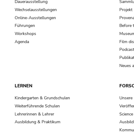
Dauerausstellung
Samml
Wechselausstellungen
Projek
Online-Ausstellungen
Provena
Führungen
Before 
Workshops
Museum
Agenda
Film di
Podcas
Publika
Neues a
LERNEN
FORS
Kindergarten & Grundschulen
Unsere
Weiterführende Schulen
Veröffe
Lehrerinnen & Lehrer
Science
Ausbildung & Praktikum
Ausbild
Kommun