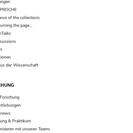
ungen
t PROCHE
nce of the collections
turning the page…
Talks
scussions
ts
tionen
us der Wissenschaft
CHUNG
 Forschung
ntlichungen
 news
ung & Praktikum
izieren mit unseren Teams