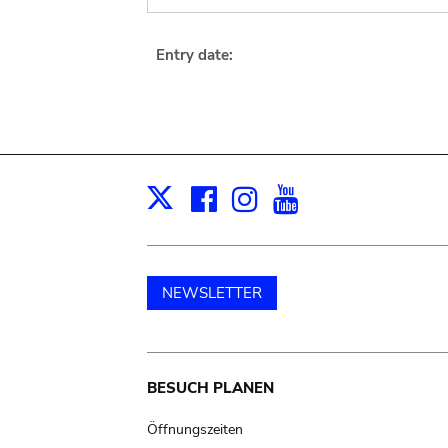
Entry date:
Facebook
Instagram
Youtube
Print
X
NEWSLETTER
Main
BESUCH PLANEN
navigation
Öffnungszeiten