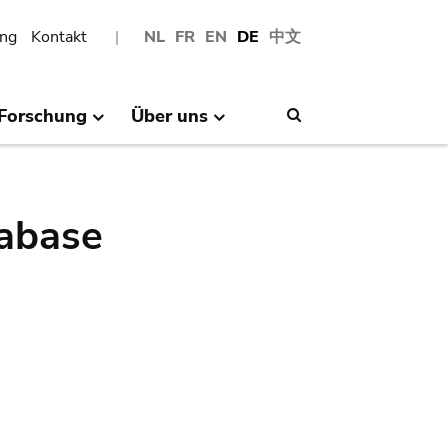
ng
Kontakt
NL
FR
EN
DE
中文
Forschung
Über uns
Search
abase