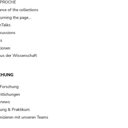
t PROCHE
nce of the collections
turning the page…
Talks
scussions
ts
tionen
us der Wissenschaft
CHUNG
 Forschung
ntlichungen
 news
ung & Praktikum
izieren mit unseren Teams