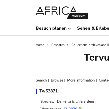
Skip
Skip
to
to
main
search
content
Besuch planen
Sehen & Erleb
Breadcrumb
Home
Research
Collections, archives and l
Terv
Search
|
Browse
|
More information
|
Conta
Tw53871
Species:
Daniellia thurifera
Benn.