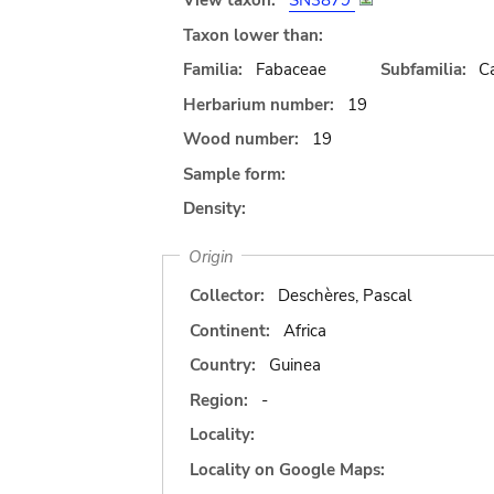
View taxon:
SN3879
Taxon lower than:
Familia:
Fabaceae
Subfamilia:
C
Herbarium number:
19
Wood number:
19
Sample form:
Density:
Origin
Collector:
Deschères, Pascal
Continent:
Africa
Country:
Guinea
Region:
-
Locality:
Locality on Google Maps: