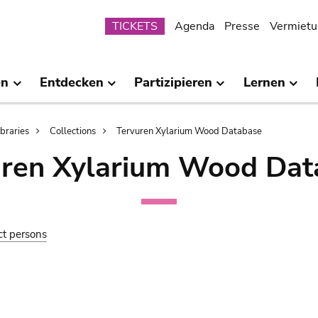
Submenu
TICKETS
Agenda
Presse
Vermietu
en
Entdecken
Partizipieren
Lernen
ibraries
Collections
Tervuren Xylarium Wood Database
uren Xylarium Wood Dat
ct persons