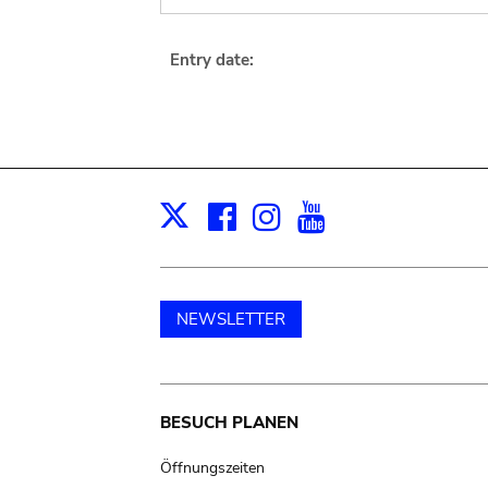
Entry date:
Facebook
Instagram
Youtube
Print
X
NEWSLETTER
Main
BESUCH PLANEN
navigation
Öffnungszeiten