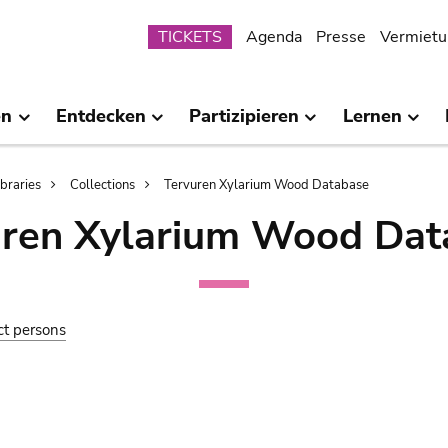
Submenu
TICKETS
Agenda
Presse
Vermietu
en
Entdecken
Partizipieren
Lernen
ibraries
Collections
Tervuren Xylarium Wood Database
uren Xylarium Wood Dat
ct persons