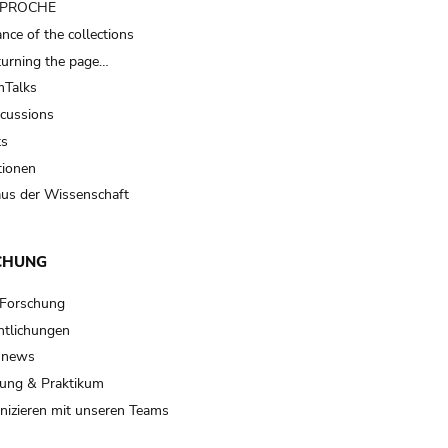
t PROCHE
nce of the collections
turning the page…
Talks
scussions
ts
tionen
us der Wissenschaft
CHUNG
 Forschung
ntlichungen
 news
ung & Praktikum
izieren mit unseren Teams