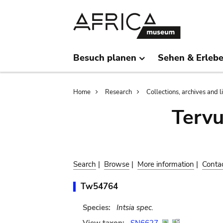
Skip
Skip
to
to
main
search
content
Besuch planen
Sehen & Erleb
Breadcrumb
Home
Research
Collections, archives and l
Terv
Search
|
Browse
|
More information
|
Conta
Tw54764
Species:
Intsia spec.