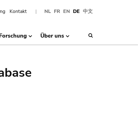
ng
Kontakt
NL
FR
EN
DE
中文
Forschung
Über uns
Search
abase