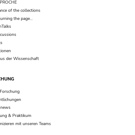
t PROCHE
nce of the collections
turning the page…
Talks
scussions
ts
tionen
us der Wissenschaft
CHUNG
 Forschung
ntlichungen
 news
ung & Praktikum
izieren mit unseren Teams