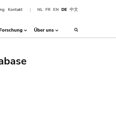
ng
Kontakt
NL
FR
EN
DE
中文
Forschung
Über uns
Search
abase