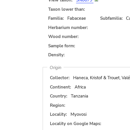
View taxon:
SN6679
Taxon lower than:
Familia:
Fabaceae
Subfamilia:
C
Herbarium number:
Wood number:
Sample form:
Density:
Origin
Collector:
Haneca, Kristof & Trouet, Valé
Continent:
Africa
Country:
Tanzania
Region:
Locality:
Myovosi
Locality on Google Maps: