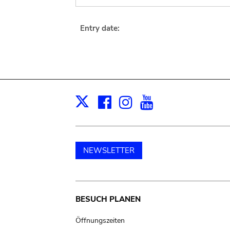
Entry date:
Facebook
Instagram
Youtube
Print
X
NEWSLETTER
Main
BESUCH PLANEN
navigation
Öffnungszeiten