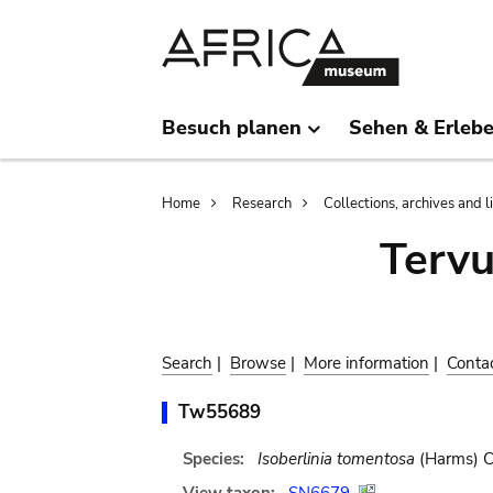
Skip
Skip
to
to
main
search
content
Besuch planen
Sehen & Erleb
Breadcrumb
Home
Research
Collections, archives and l
Terv
Search
|
Browse
|
More information
|
Conta
Tw55689
Species:
Isoberlinia tomentosa
(Harms) C