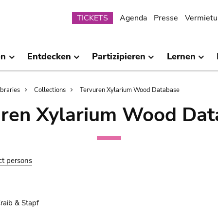
Submenu
TICKETS
Agenda
Presse
Vermietu
en
Entdecken
Partizipieren
Lernen
ibraries
Collections
Tervuren Xylarium Wood Database
uren Xylarium Wood Dat
ct persons
raib & Stapf