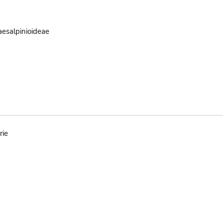
aesalpinioideae
rie