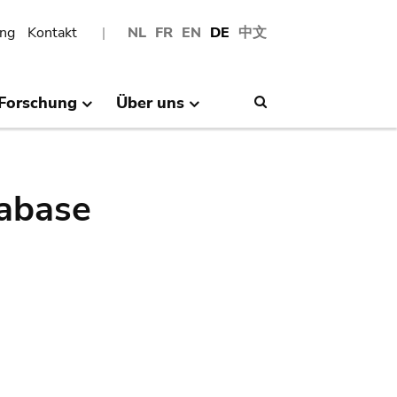
ng
Kontakt
NL
FR
EN
DE
中文
Forschung
Über uns
Search
abase