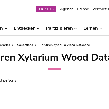
Submenu
TICKETS
Agenda
Presse
Vermietu
en
Entdecken
Partizipieren
Lernen
ibraries
Collections
Tervuren Xylarium Wood Database
uren Xylarium Wood Dat
ct persons