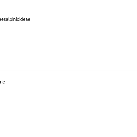
aesalpinioideae
rie