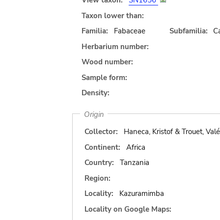
View taxon:
SN1656
Taxon lower than:
Familia:
Fabaceae
Subfamilia:
C
Herbarium number:
Wood number:
Sample form:
Density:
Origin
Collector:
Haneca, Kristof & Trouet, Valé
Continent:
Africa
Country:
Tanzania
Region:
Locality:
Kazuramimba
Locality on Google Maps: