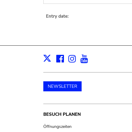
Entry date:
Facebook
Instagram
Youtube
Print
X
NEWSLETTER
Main
BESUCH PLANEN
navigation
Öffnungszeiten