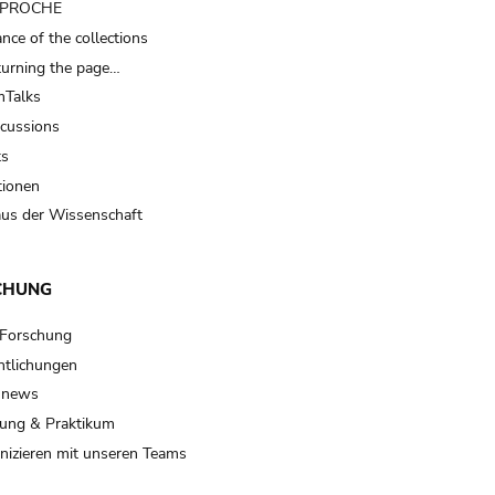
t PROCHE
nce of the collections
turning the page…
Talks
scussions
ts
tionen
us der Wissenschaft
CHUNG
 Forschung
ntlichungen
 news
ung & Praktikum
izieren mit unseren Teams