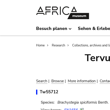
Skip
Skip
to
to
main
search
content
Besuch planen
Sehen & Erleb
Breadcrumb
Home
Research
Collections, archives and l
Terv
Search
|
Browse
|
More information
|
Conta
Tw55712
Species:
Brachystegia spiciformis
Benth.