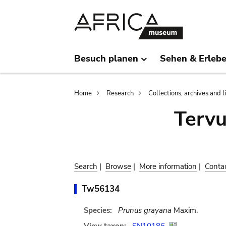
Skip
Skip
to
to
main
search
content
Besuch planen
Sehen & Erleb
Breadcrumb
Home
Research
Collections, archives and l
Terv
Search
|
Browse
|
More information
|
Conta
Tw56134
Species:
Prunus grayana
Maxim.