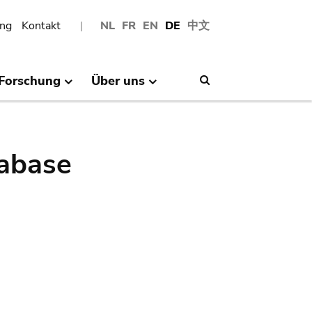
ng
Kontakt
NL
FR
EN
DE
中文
Forschung
Über uns
Search
abase