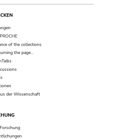
ECKEN
ungen
t PROCHE
nce of the collections
turning the page…
Talks
scussions
ts
tionen
us der Wissenschaft
CHUNG
 Forschung
ntlichungen