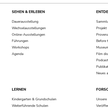
SEHEN & ERLEBEN
ENTD
Dauerausstellung
Samml
Wechselausstellungen
Projek
Online-Ausstellungen
Provena
Führungen
Before 
Workshops
Museum
Agenda
Film di
Podcas
Publika
Neues a
LERNEN
FORS
Kindergarten & Grundschulen
Unsere
Weiterführende Schulen
Veröffe