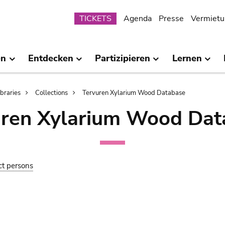
Submenu
TICKETS
Agenda
Presse
Vermietu
en
Entdecken
Partizipieren
Lernen
ibraries
Collections
Tervuren Xylarium Wood Database
uren Xylarium Wood Dat
ct persons