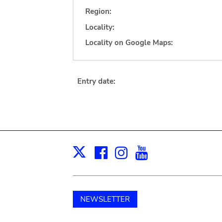
Region:
Locality:
Locality on Google Maps:
Entry date:
Facebook
Instagram
Youtube
Print
X
NEWSLETTER