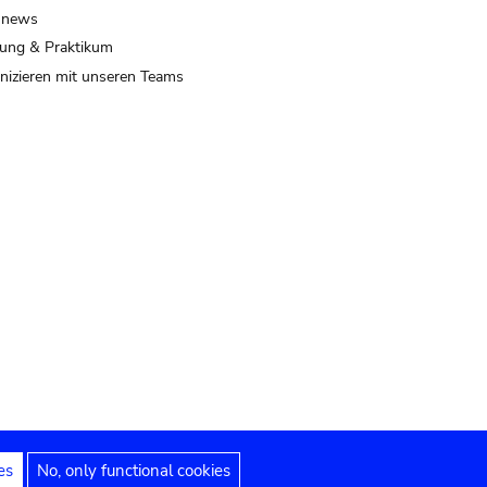
 news
ung & Praktikum
izieren mit unseren Teams
es
No, only functional cookies