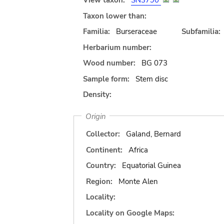
View taxon:
SN3790
Taxon lower than:
Familia:
Burseraceae
Subfamilia:
Herbarium number:
Wood number:
BG 073
Sample form:
Stem disc
Density:
Origin
Collector:
Galand, Bernard
Continent:
Africa
Country:
Equatorial Guinea
Region:
Monte Alen
Locality:
Locality on Google Maps: