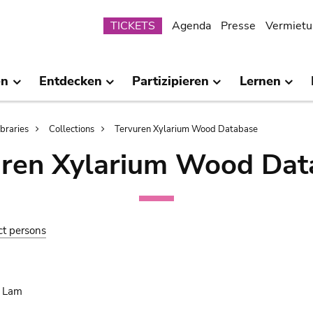
Submenu
TICKETS
Agenda
Presse
Vermietu
en
Entdecken
Partizipieren
Lernen
ibraries
Collections
Tervuren Xylarium Wood Database
uren Xylarium Wood Dat
ct persons
. Lam