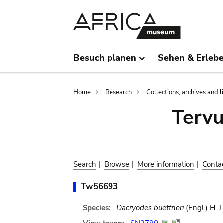
Skip
Skip
to
to
main
search
content
Besuch planen
Sehen & Erleb
Breadcrumb
Home
Research
Collections, archives and l
Terv
Search
|
Browse
|
More information
|
Conta
Tw56693
Species:
Dacryodes buettneri
(Engl.) H. J