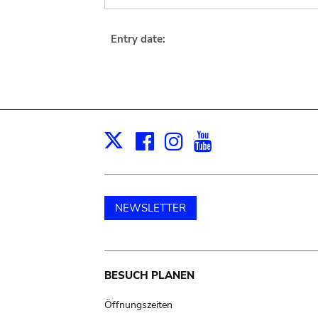
Entry date:
Facebook
Instagram
Youtube
Print
X
NEWSLETTER
Main
BESUCH PLANEN
navigation
Öffnungszeiten