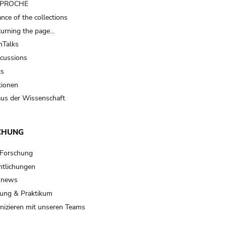
t PROCHE
nce of the collections
turning the page…
Talks
scussions
ts
tionen
us der Wissenschaft
CHUNG
 Forschung
ntlichungen
 news
ung & Praktikum
izieren mit unseren Teams