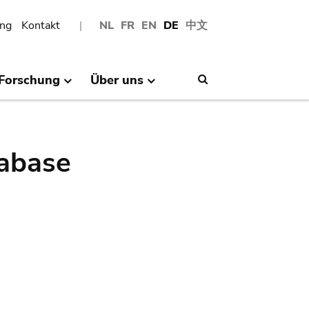
ng
Kontakt
NL
FR
EN
DE
中文
Forschung
Über uns
Search
abase