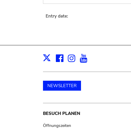
Entry date:
Facebook
Instagram
Youtube
Print
X
NEWSLETTER
Main
BESUCH PLANEN
navigation
Öffnungszeiten