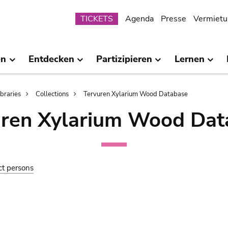
Submenu
TICKETS
Agenda
Presse
Vermietu
en
Entdecken
Partizipieren
Lernen
ibraries
Collections
Tervuren Xylarium Wood Database
uren Xylarium Wood Dat
ct persons