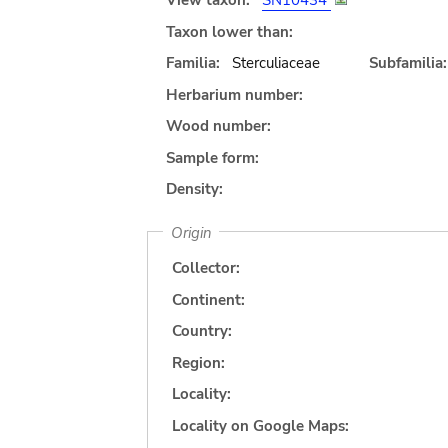
View taxon:
SN10434
Taxon lower than:
Familia:
Sterculiaceae
Subfamilia:
Herbarium number:
Wood number:
Sample form:
Density:
Origin
Collector:
Continent:
Country:
Region:
Locality:
Locality on Google Maps: