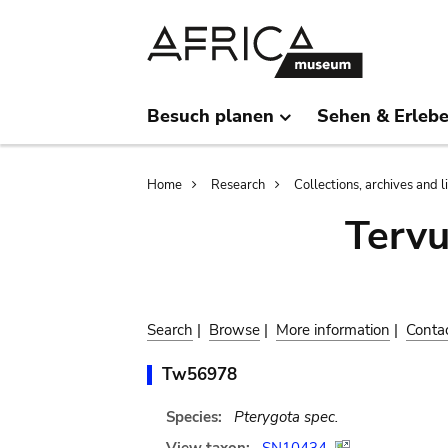
Skip
Skip
to
to
main
search
content
Besuch planen
Sehen & Erleb
Breadcrumb
Home
Research
Collections, archives and l
Terv
Search
|
Browse
|
More information
|
Conta
Tw56978
Species:
Pterygota spec.