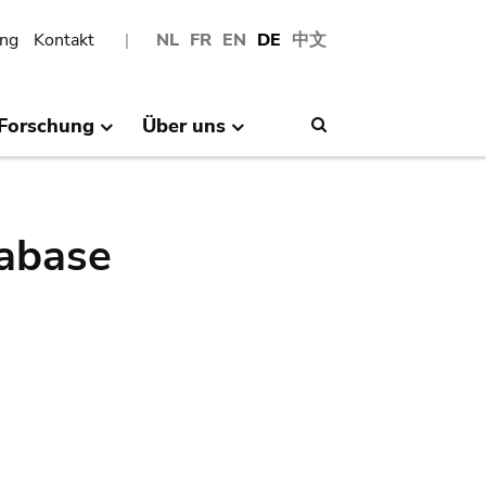
ng
Kontakt
NL
FR
EN
DE
中文
Forschung
Über uns
Search
abase