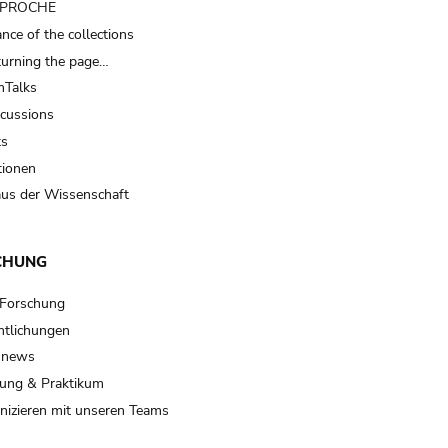
t PROCHE
nce of the collections
turning the page…
Talks
scussions
ts
tionen
us der Wissenschaft
CHUNG
 Forschung
ntlichungen
 news
ung & Praktikum
izieren mit unseren Teams