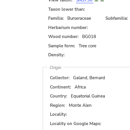
View taxon:
SN3790
Taxon lower than:
Familia:
Burseraceae
Subfamilia:
Herbarium number:
Wood number:
BG018
Sample form:
Tree core
Density:
Origin
Collector:
Galand, Bernard
Continent:
Africa
Country:
Equatorial Guinea
Region:
Monte Alen
Locality:
Locality on Google Maps: