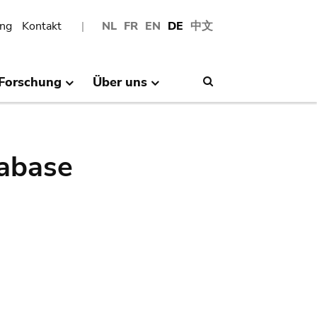
ng
Kontakt
NL
FR
EN
DE
中文
Forschung
Über uns
Search
abase