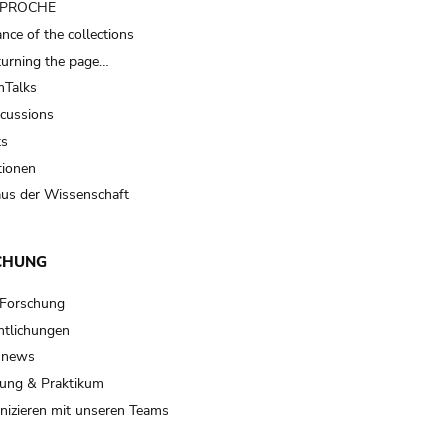
t PROCHE
nce of the collections
turning the page…
Talks
scussions
ts
tionen
us der Wissenschaft
CHUNG
 Forschung
ntlichungen
 news
ung & Praktikum
izieren mit unseren Teams