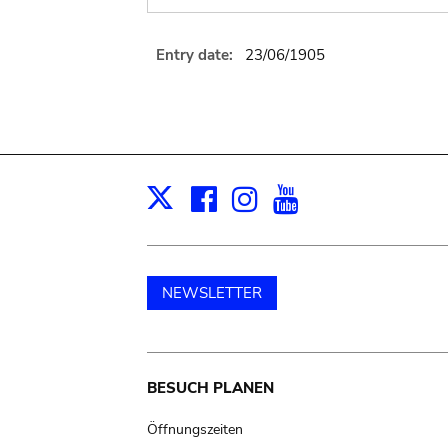
Entry date:
23/06/1905
Facebook
Instagram
Youtube
Print
X
NEWSLETTER
Main
BESUCH PLANEN
navigation
Öffnungszeiten