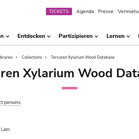
Submenu
TICKETS
Agenda
Presse
Vermietu
en
Entdecken
Partizipieren
Lernen
ibraries
Collections
Tervuren Xylarium Wood Database
uren Xylarium Wood Dat
ct persons
. Lam