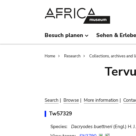
Skip
Skip
to
to
main
search
content
Besuch planen
Sehen & Erleb
Breadcrumb
Home
Research
Collections, archives and l
Terv
Search
|
Browse
|
More information
|
Conta
Tw57329
Species:
Dacryodes buettneri
(Engl.) H. J