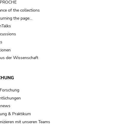
t PROCHE
nce of the collections
turning the page…
Talks
scussions
ts
tionen
us der Wissenschaft
CHUNG
 Forschung
ntlichungen
 news
ung & Praktikum
izieren mit unseren Teams