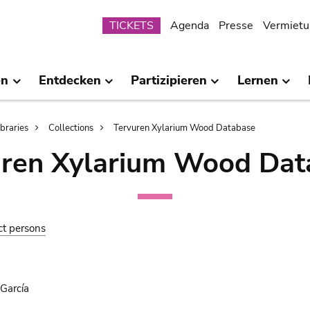
Submenu
TICKETS
Agenda
Presse
Vermietu
en
Entdecken
Partizipieren
Lernen
ibraries
Collections
Tervuren Xylarium Wood Database
uren Xylarium Wood Dat
ct persons
 García