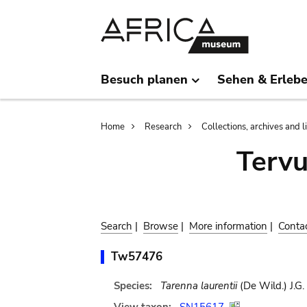
Skip
Skip
to
to
main
search
content
Besuch planen
Sehen & Erleb
Breadcrumb
Home
Research
Collections, archives and l
Terv
Search
|
Browse
|
More information
|
Conta
Tw57476
Species:
Tarenna laurentii
(De Wild.) J.G.