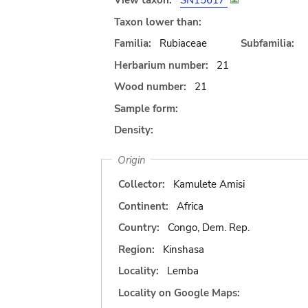
View taxon:
SN15617
Taxon lower than:
Familia:
Rubiaceae
Subfamilia:
Herbarium number:
21
Wood number:
21
Sample form:
Density:
Origin
Collector:
Kamulete Amisi
Continent:
Africa
Country:
Congo, Dem. Rep.
Region:
Kinshasa
Locality:
Lemba
Locality on Google Maps: