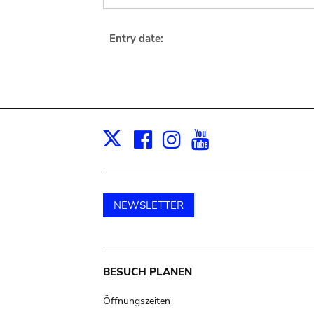
Entry date:
Facebook
Instagram
Youtube
Print
X
NEWSLETTER
Main
BESUCH PLANEN
navigation
Öffnungszeiten