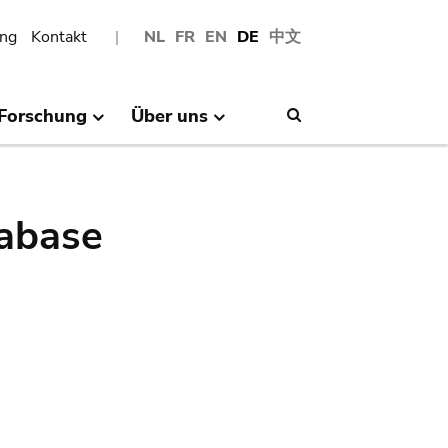
ng
Kontakt
NL
FR
EN
DE
中文
Forschung
Über uns
Search
abase