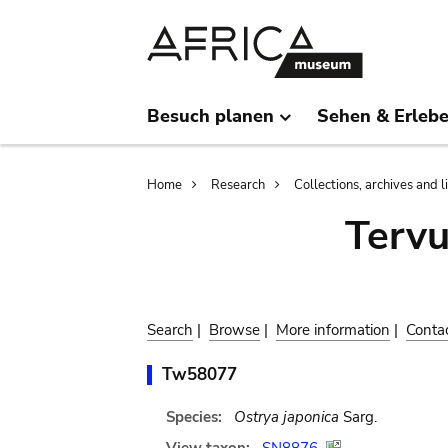
Skip
Skip
to
to
main
search
content
Besuch planen
Sehen & Erleb
Breadcrumb
Home
Research
Collections, archives and l
Terv
Search
|
Browse
|
More information
|
Conta
Tw58077
Species:
Ostrya japonica
Sarg.