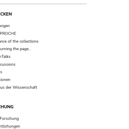
ECKEN
ungen
t PROCHE
nce of the collections
turning the page…
Talks
scussions
ts
tionen
us der Wissenschaft
CHUNG
 Forschung
ntlichungen