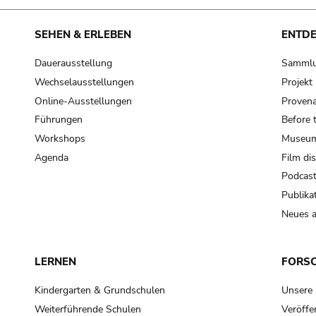
SEHEN & ERLEBEN
ENTD
Dauerausstellung
Samml
Wechselausstellungen
Projek
Online-Ausstellungen
Provena
Führungen
Before 
Workshops
Museum
Agenda
Film di
Podcas
Publika
Neues a
LERNEN
FORS
Kindergarten & Grundschulen
Unsere
Weiterführende Schulen
Veröffe