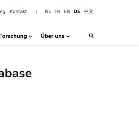
ng
Kontakt
NL
FR
EN
DE
中文
Forschung
Über uns
Search
abase