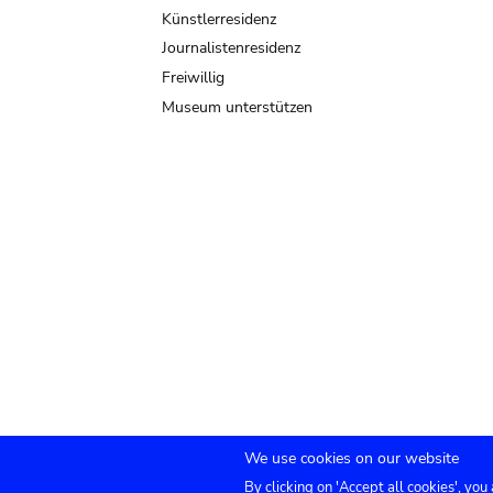
Künstlerresidenz
Journalistenresidenz
Freiwillig
Museum unterstützen
We use cookies on our website
By clicking on 'Accept all cookies', you