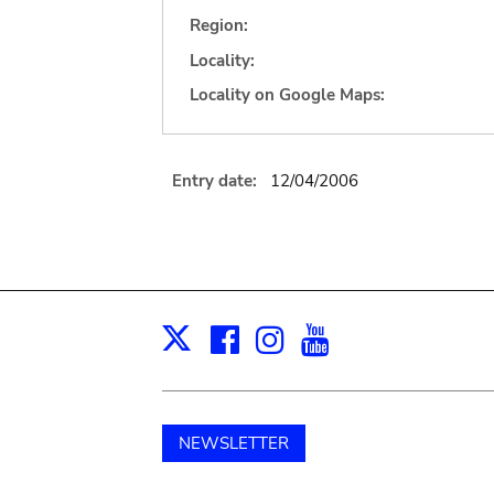
Region:
Locality:
Locality on Google Maps:
Entry date:
12/04/2006
Facebook
Instagram
Youtube
Print
X
NEWSLETTER