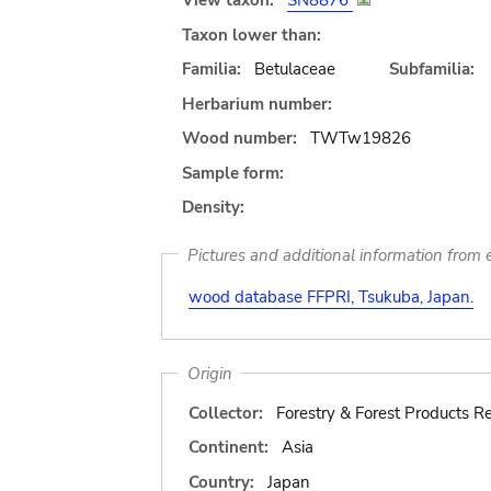
View taxon:
SN8876
Taxon lower than:
Familia:
Betulaceae
Subfamilia:
Herbarium number:
Wood number:
TWTw19826
Sample form:
Density:
Pictures and additional information from e
wood database FFPRI, Tsukuba, Japan.
Origin
Collector:
Forestry & Forest Products Re
Continent:
Asia
Country:
Japan