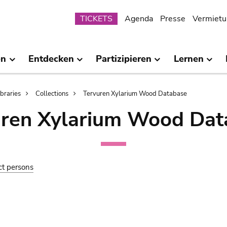
Submenu
TICKETS
Agenda
Presse
Vermietu
en
Entdecken
Partizipieren
Lernen
ibraries
Collections
Tervuren Xylarium Wood Database
uren Xylarium Wood Dat
ct persons