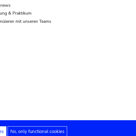
 news
ung & Praktikum
izieren mit unseren Teams
es
No, only functional cookies