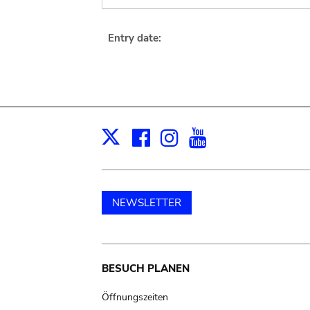
Entry date:
Facebook
Instagram
Youtube
Print
X
NEWSLETTER
Main
BESUCH PLANEN
navigation
Öffnungszeiten