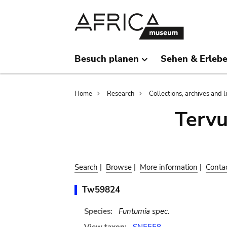
Skip
Skip
to
to
main
search
content
Besuch planen
Sehen & Erleb
Breadcrumb
Home
Research
Collections, archives and l
Terv
Search
|
Browse
|
More information
|
Conta
Tw59824
Species:
Funtumia spec.