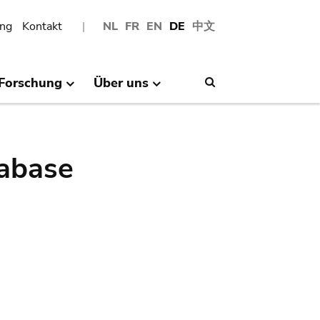
ng
Kontakt
NL
FR
EN
DE
中文
Forschung
Über uns
Search
abase