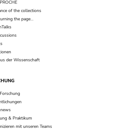
t PROCHE
nce of the collections
turning the page…
Talks
scussions
ts
tionen
us der Wissenschaft
CHUNG
 Forschung
ntlichungen
 news
ung & Praktikum
izieren mit unseren Teams