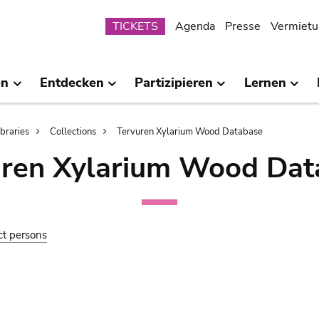
Submenu
TICKETS
Agenda
Presse
Vermietu
en
Entdecken
Partizipieren
Lernen
ibraries
Collections
Tervuren Xylarium Wood Database
uren Xylarium Wood Dat
ct persons