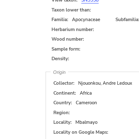
View taxon:
SN5558
Taxon lower than:
Familia:
Apocynaceae
Subfamilia
Herbarium number:
Wood number:
Sample form:
Density:
Origin
Collector:
Njouonkou, Andre Ledoux
Continent:
Africa
Country:
Cameroon
Region:
Locality:
Mbalmayo
Locality on Google Maps: