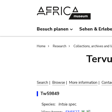
Skip
Skip
to
to
main
search
content
Besuch planen
Sehen & Erleb
Breadcrumb
Home
Research
Collections, archives and l
Terv
Search
|
Browse
|
More information
|
Conta
Tw59849
Species:
Intsia spec.