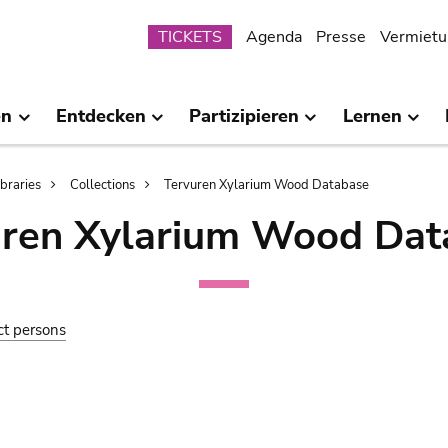
Submenu
TICKETS
Agenda
Presse
Vermietu
en
Entdecken
Partizipieren
Lernen
ibraries
Collections
Tervuren Xylarium Wood Database
uren Xylarium Wood Dat
ct persons