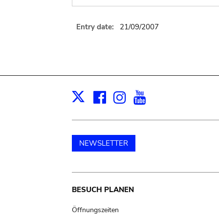
Entry date:
21/09/2007
Facebook
Instagram
Youtube
Print
X
NEWSLETTER
Main
BESUCH PLANEN
navigation
Öffnungszeiten