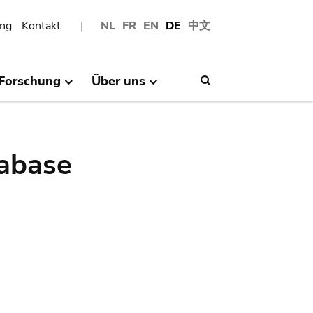
ng
Kontakt
NL
FR
EN
DE
中文
Forschung
Über uns
Search
abase