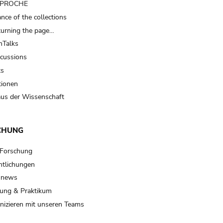
t PROCHE
nce of the collections
turning the page…
Talks
scussions
ts
tionen
us der Wissenschaft
CHUNG
 Forschung
ntlichungen
 news
ung & Praktikum
izieren mit unseren Teams