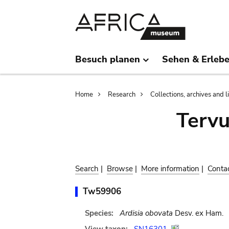
Skip
Skip
to
to
main
search
content
Besuch planen
Sehen & Erleb
Breadcrumb
Home
Research
Collections, archives and l
Terv
Search
|
Browse
|
More information
|
Conta
Tw59906
Species:
Ardisia obovata
Desv. ex Ham.