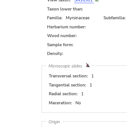
View taxon:
SN16301
Taxon lower than:
Familia:
Myrsinaceae
Subfamilia:
Herbarium number:
Wood number:
Sample form:
Density:
Microscopic slides
Transversal section:
1
Tangential section:
1
Radial section:
1
Maceration:
No
Origin