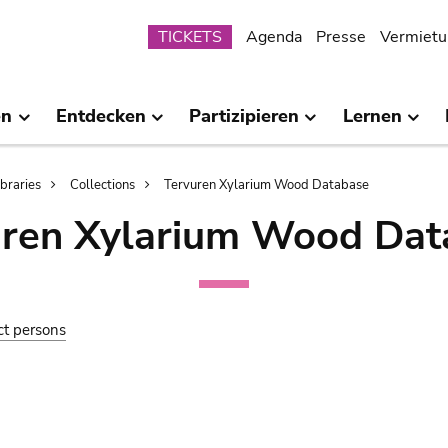
Submenu
TICKETS
Agenda
Presse
Vermietu
en
Entdecken
Partizipieren
Lernen
ibraries
Collections
Tervuren Xylarium Wood Database
uren Xylarium Wood Dat
ct persons