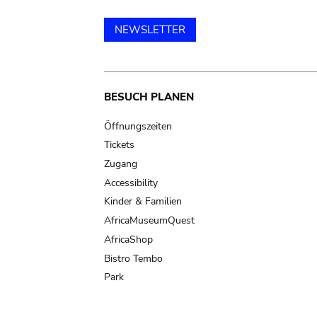
NEWSLETTER
Main
BESUCH PLANEN
navigation
Öffnungszeiten
Tickets
Zugang
Accessibility
Kinder & Familien
AfricaMuseumQuest
AfricaShop
Bistro Tembo
Park