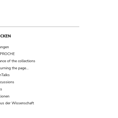
ECKEN
ungen
t PROCHE
nce of the collections
turning the page…
Talks
scussions
ts
tionen
us der Wissenschaft