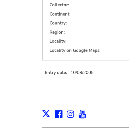
Collector:
Continent:
Country:
Region:
Locality:
Locality on Google Maps:
Entry date:
10/08/2005
Facebook
Instagram
Youtube
Print
X