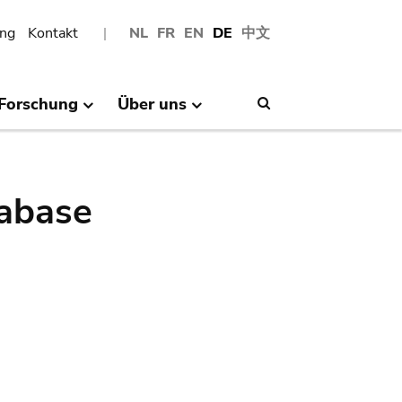
ng
Kontakt
NL
FR
EN
DE
中文
Forschung
Über uns
Search
abase