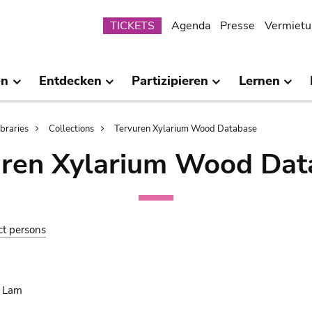
Submenu
TICKETS
Agenda
Presse
Vermietu
en
Entdecken
Partizipieren
Lernen
ibraries
Collections
Tervuren Xylarium Wood Database
uren Xylarium Wood Dat
ct persons
. Lam