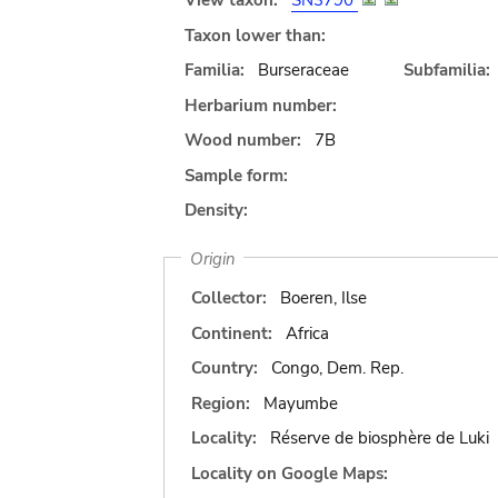
View taxon:
SN3790
Taxon lower than:
Familia:
Burseraceae
Subfamilia:
Herbarium number:
Wood number:
7B
Sample form:
Density:
Origin
Collector:
Boeren, Ilse
Continent:
Africa
Country:
Congo, Dem. Rep.
Region:
Mayumbe
Locality:
Réserve de biosphère de Luki
Locality on Google Maps: