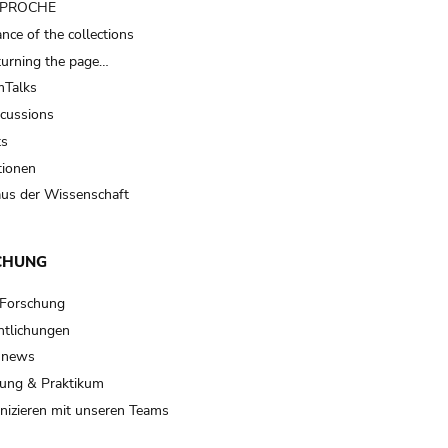
t PROCHE
nce of the collections
turning the page…
Talks
scussions
ts
tionen
us der Wissenschaft
CHUNG
 Forschung
ntlichungen
 news
ung & Praktikum
izieren mit unseren Teams