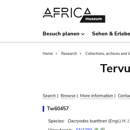
Skip
Skip
to
to
main
search
content
Besuch planen
Sehen & Erleb
Breadcrumb
Home
Research
Collections, archives and l
Terv
Search
|
Browse
|
More information
|
Conta
Tw60457
Species:
Dacryodes buettneri
(Engl.) H. J