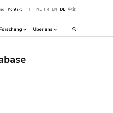
ng
Kontakt
NL
FR
EN
DE
中文
Forschung
Über uns
Search
abase