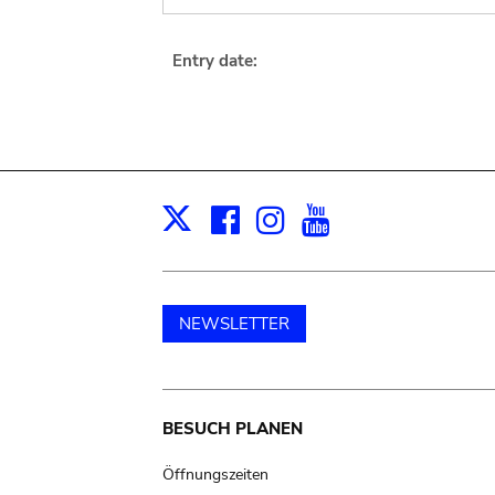
Entry date:
Facebook
Instagram
Youtube
Print
X
NEWSLETTER
Main
BESUCH PLANEN
navigation
Öffnungszeiten