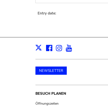
Entry date:
Facebook
Instagram
Youtube
Print
X
NEWSLETTER
Main
BESUCH PLANEN
navigation
Öffnungszeiten