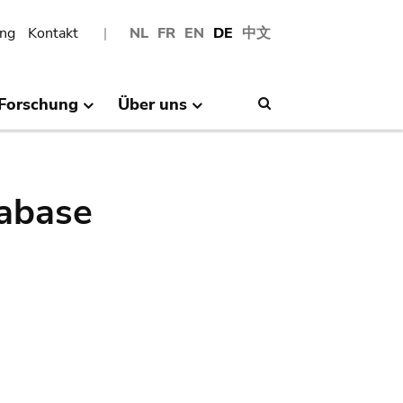
ng
Kontakt
NL
FR
EN
DE
中文
Forschung
Über uns
Search
abase