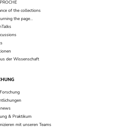
t PROCHE
nce of the collections
turning the page…
Talks
scussions
ts
tionen
us der Wissenschaft
CHUNG
 Forschung
ntlichungen
 news
ung & Praktikum
izieren mit unseren Teams