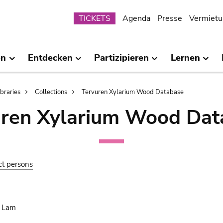
Submenu
TICKETS
Agenda
Presse
Vermietu
en
Entdecken
Partizipieren
Lernen
ibraries
Collections
Tervuren Xylarium Wood Database
uren Xylarium Wood Dat
ct persons
. Lam