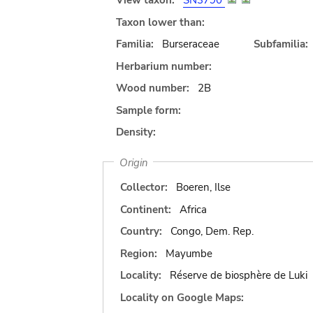
View taxon:
SN3790
Taxon lower than:
Familia:
Burseraceae
Subfamilia:
Herbarium number:
Wood number:
2B
Sample form:
Density:
Origin
Collector:
Boeren, Ilse
Continent:
Africa
Country:
Congo, Dem. Rep.
Region:
Mayumbe
Locality:
Réserve de biosphère de Luki
Locality on Google Maps: