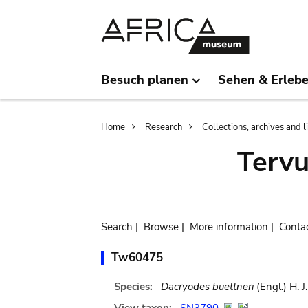
Skip
Skip
to
to
main
search
content
Besuch planen
Sehen & Erleb
Breadcrumb
Home
Research
Collections, archives and l
Terv
Search
|
Browse
|
More information
|
Conta
Tw60475
Species:
Dacryodes buettneri
(Engl.) H. J