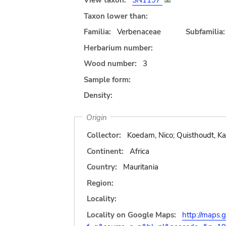
View taxon:
SN1197
Taxon lower than:
Familia:
Verbenaceae
Subfamilia:
Herbarium number:
Wood number:
3
Sample form:
Density:
Origin
Collector:
Koedam, Nico; Quisthoudt, Kat
Continent:
Africa
Country:
Mauritania
Region:
Locality:
Locality on Google Maps:
http://maps.