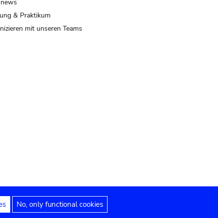
 news
ung & Praktikum
izieren mit unseren Teams
es
No, only functional cookies
 Hinweise
Erklärung zur Barrierefreiheit