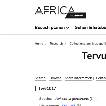
Skip
Skip
to
to
main
search
content
Besuch planen
Sehen & Erleb
Breadcrumb
Home
Research
Collections, archives and l
Terv
Search
|
Browse
|
More information
|
Conta
Tw61017
Species:
Avicennia germinans
(L.) L.