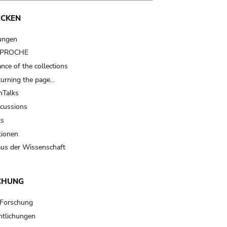
ECKEN
ungen
t PROCHE
nce of the collections
turning the page…
Talks
scussions
ts
tionen
us der Wissenschaft
CHUNG
 Forschung
ntlichungen