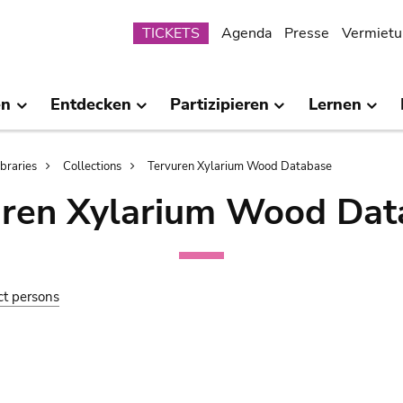
Submenu
TICKETS
Agenda
Presse
Vermietu
en
Entdecken
Partizipieren
Lernen
ibraries
Collections
Tervuren Xylarium Wood Database
uren Xylarium Wood Dat
ct persons