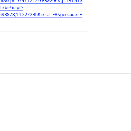
66&sspn=0.471227,0.889206&g=19.0413
gle.be/maps?
.698978,14.227295&ie=UTF8&geocode=F