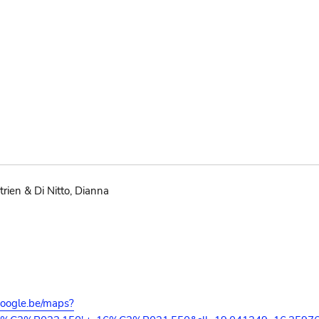
rien & Di Nitto, Dianna
google.be/maps?