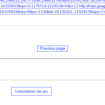
9%C2%B022.150',+-16%C2%B031.550&sll=19.041349,-16.2597
,-16.525833&spn=0.117572,0.222301&t=h&z=13
http://maps.goo
-16.525833&vps=6&jsv=213a&sll=16.130262,-13.52417&sspn=7
Previous page
Unterstützen Sie uns