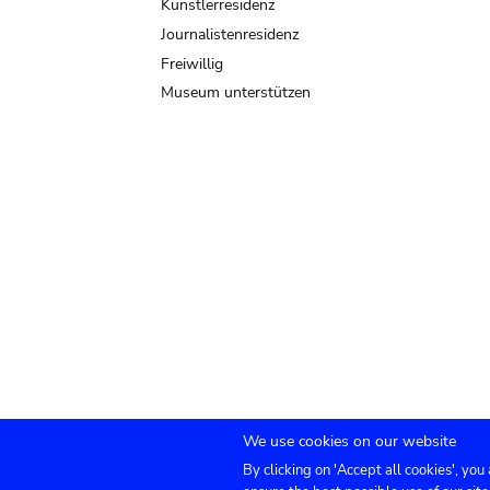
Künstlerresidenz
Journalistenresidenz
Freiwillig
Museum unterstützen
We use cookies on our website
By clicking on 'Accept all cookies', you
TICKETS
Agenda
Presse
Vermietung