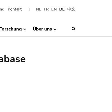
ng
Kontakt
NL
FR
EN
DE
中文
Forschung
Über uns
Search
abase