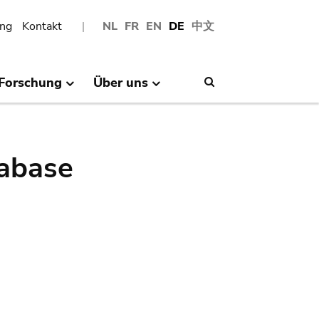
ng
Kontakt
NL
FR
EN
DE
中文
Forschung
Über uns
Search
abase