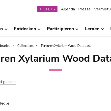
Submenu
TICKETS
Agenda
Presse
Vermietu
en
Entdecken
Partizipieren
Lernen
ibraries
Collections
Tervuren Xylarium Wood Database
uren Xylarium Wood Dat
ct persons
Tedlie