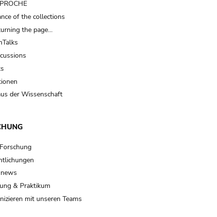
t PROCHE
nce of the collections
turning the page…
Talks
scussions
ts
tionen
us der Wissenschaft
CHUNG
 Forschung
ntlichungen
 news
ung & Praktikum
izieren mit unseren Teams