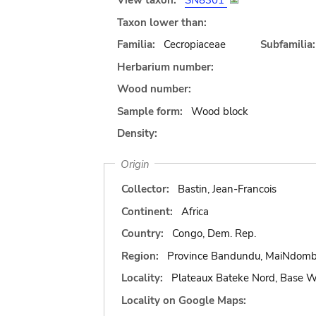
View taxon:
SN8301
Taxon lower than:
Familia:
Cecropiaceae
Subfamilia:
Herbarium number:
Wood number:
Sample form:
Wood block
Density:
Origin
Collector:
Bastin, Jean-Francois
Continent:
Africa
Country:
Congo, Dem. Rep.
Region:
Province Bandundu, MaiNdom
Locality:
Plateaux Bateke Nord, Base
Locality on Google Maps: