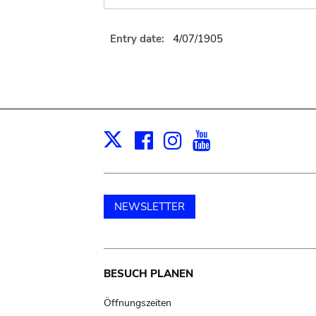
Entry date:
4/07/1905
Facebook
Instagram
Youtube
Print
X
NEWSLETTER
Main
BESUCH PLANEN
navigation
Öffnungszeiten