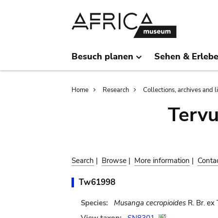
Skip
Skip
to
to
main
search
content
Besuch planen
Sehen & Erleb
Breadcrumb
Home
Research
Collections, archives and l
Terv
Search
|
Browse
|
More information
|
Conta
Tw61998
Species:
Musanga cecropioides
R. Br. ex 