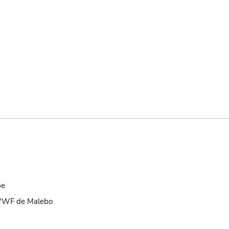
be
 WWF de Malebo