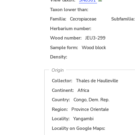
View taxon:
SN8301
Taxon lower than:
Familia:
Cecropiaceae
Subfamilia:
Herbarium number:
Wood number:
JEU3-299
Sample form:
Wood block
Density:
Origin
Collector:
Thales de Haulleville
Continent:
Africa
Country:
Congo, Dem. Rep.
Region:
Province Orientale
Locality:
Yangambi
Locality on Google Maps: