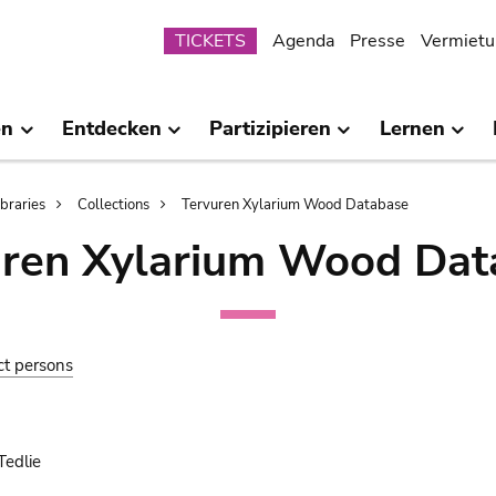
Submenu
TICKETS
Agenda
Presse
Vermietu
en
Entdecken
Partizipieren
Lernen
ibraries
Collections
Tervuren Xylarium Wood Database
uren Xylarium Wood Dat
ct persons
Tedlie