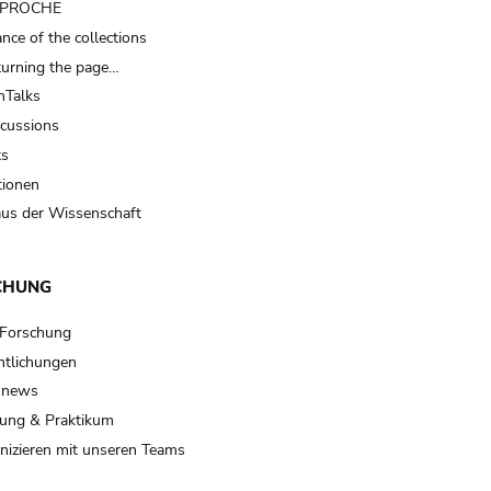
t PROCHE
nce of the collections
turning the page…
Talks
scussions
ts
tionen
us der Wissenschaft
CHUNG
 Forschung
ntlichungen
 news
ung & Praktikum
izieren mit unseren Teams