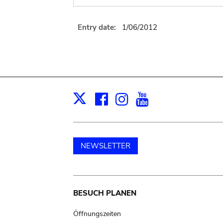
Entry date:
1/06/2012
Facebook
Instagram
Youtube
Print
X
NEWSLETTER
Main
BESUCH PLANEN
navigation
Öffnungszeiten