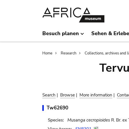
Skip
Skip
to
to
main
search
content
Besuch planen
Sehen & Erleb
Breadcrumb
Home
Research
Collections, archives and l
Terv
Search
|
Browse
|
More information
|
Conta
Tw62690
Species:
Musanga cecropioides
R. Br. ex 