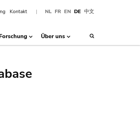
ng
Kontakt
NL
FR
EN
DE
中文
Forschung
Über uns
Search
abase