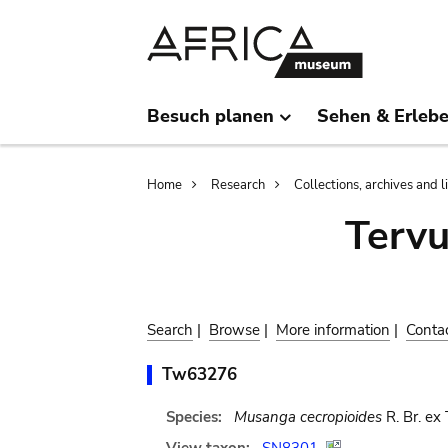
Skip
Skip
to
to
main
search
content
Besuch planen
Sehen & Erleb
Breadcrumb
Home
Research
Collections, archives and l
Terv
Search
|
Browse
|
More information
|
Conta
Tw63276
Species:
Musanga cecropioides
R. Br. ex 