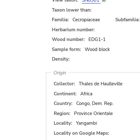
View taxon:
SN8301
Taxon lower than:
Familia:
Cecropiaceae
Subfamilia:
Herbarium number:
Wood number:
EDG1-1
Sample form:
Wood block
Density:
Origin
Collector:
Thales de Haulleville
Continent:
Africa
Country:
Congo, Dem. Rep.
Region:
Province Orientale
Locality:
Yangambi
Locality on Google Maps: