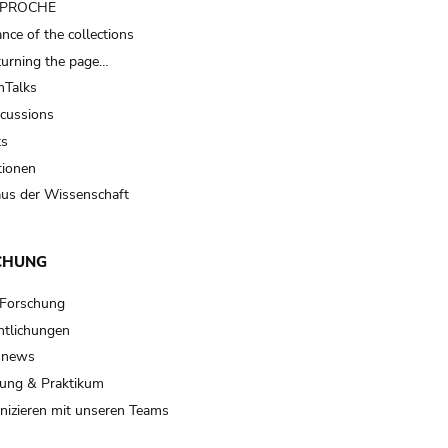
t PROCHE
nce of the collections
turning the page…
Talks
scussions
ts
tionen
us der Wissenschaft
CHUNG
 Forschung
ntlichungen
 news
ung & Praktikum
izieren mit unseren Teams