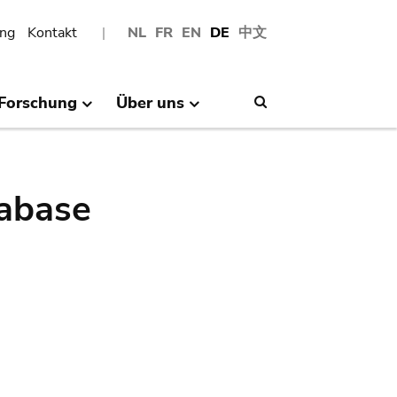
ng
Kontakt
NL
FR
EN
DE
中文
Forschung
Über uns
Search
abase