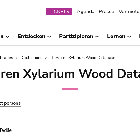
Submenu
TICKETS
Agenda
Presse
Vermietu
en
Entdecken
Partizipieren
Lernen
ibraries
Collections
Tervuren Xylarium Wood Database
uren Xylarium Wood Dat
ct persons
Tedlie