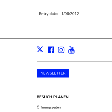
Entry date:
1/06/2012
Facebook
Instagram
Youtube
Print
X
NEWSLETTER
Main
BESUCH PLANEN
navigation
Öffnungszeiten