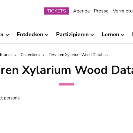
Submenu
TICKETS
Agenda
Presse
Vermietu
en
Entdecken
Partizipieren
Lernen
ibraries
Collections
Tervuren Xylarium Wood Database
uren Xylarium Wood Dat
ct persons