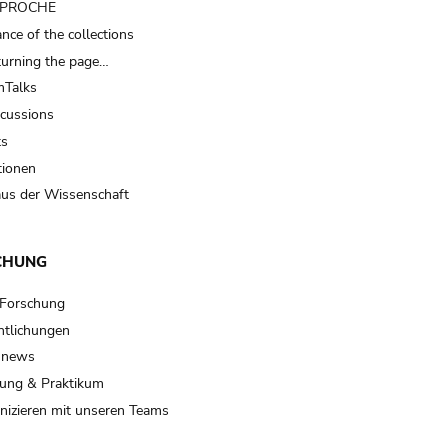
t PROCHE
nce of the collections
turning the page…
Talks
scussions
ts
tionen
us der Wissenschaft
CHUNG
 Forschung
ntlichungen
 news
ung & Praktikum
izieren mit unseren Teams