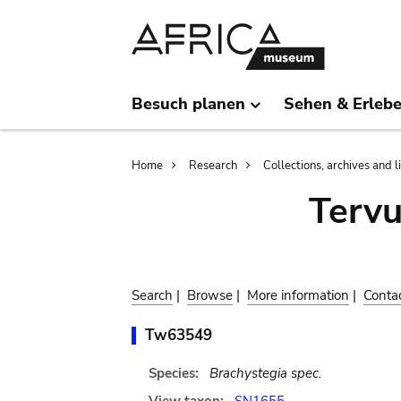
Skip
Skip
to
to
main
search
content
Besuch planen
Sehen & Erleb
Breadcrumb
Home
Research
Collections, archives and l
Terv
Search
|
Browse
|
More information
|
Conta
Tw63549
Species:
Brachystegia spec.