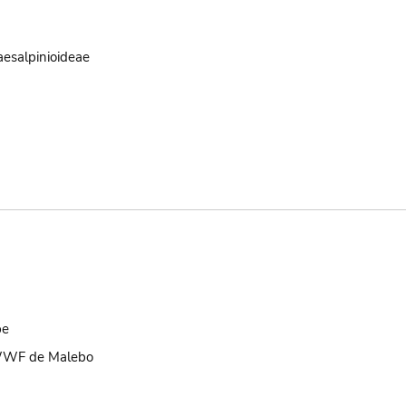
aesalpinioideae
be
 WWF de Malebo