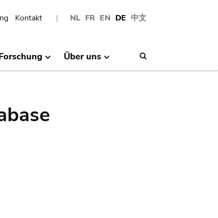
ng
Kontakt
NL
FR
EN
DE
中文
Forschung
Über uns
Search
abase