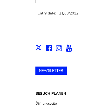
Entry date:
21/09/2012
Facebook
Instagram
Youtube
Print
X
NEWSLETTER
Main
BESUCH PLANEN
navigation
Öffnungszeiten