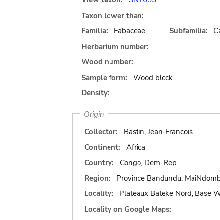
View taxon:
SN1655
Taxon lower than:
Familia:
Fabaceae
Subfamilia:
C
Herbarium number:
Wood number:
Sample form:
Wood block
Density:
Origin
Collector:
Bastin, Jean-Francois
Continent:
Africa
Country:
Congo, Dem. Rep.
Region:
Province Bandundu, MaiNdom
Locality:
Plateaux Bateke Nord, Base
Locality on Google Maps: