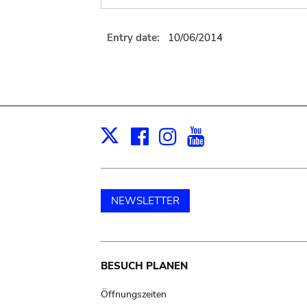
Entry date:
10/06/2014
Facebook
Instagram
Youtube
Print
X
NEWSLETTER
Main
BESUCH PLANEN
navigation
Öffnungszeiten