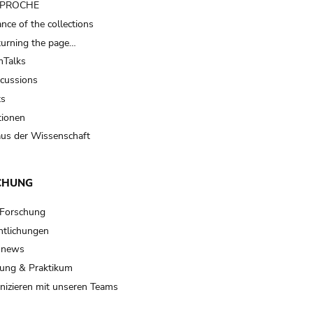
t PROCHE
nce of the collections
turning the page…
Talks
scussions
ts
tionen
us der Wissenschaft
CHUNG
 Forschung
ntlichungen
 news
ung & Praktikum
izieren mit unseren Teams