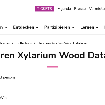
Submenu
TICKETS
Agenda
Presse
Vermietu
en
Entdecken
Partizipieren
Lernen
ibraries
Collections
Tervuren Xylarium Wood Database
uren Xylarium Wood Dat
ct persons
Wild.