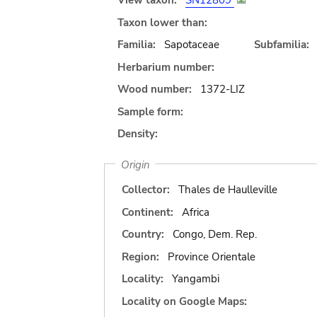
View taxon:
SN12809
Taxon lower than:
Familia:
Sapotaceae
Subfamilia:
Herbarium number:
Wood number:
1372-LIZ
Sample form:
Density:
Origin
Collector:
Thales de Haulleville
Continent:
Africa
Country:
Congo, Dem. Rep.
Region:
Province Orientale
Locality:
Yangambi
Locality on Google Maps: