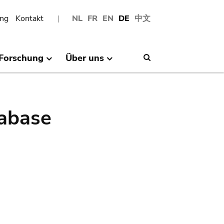
ng
Kontakt
NL
FR
EN
DE
中文
Forschung
Über uns
Search
abase