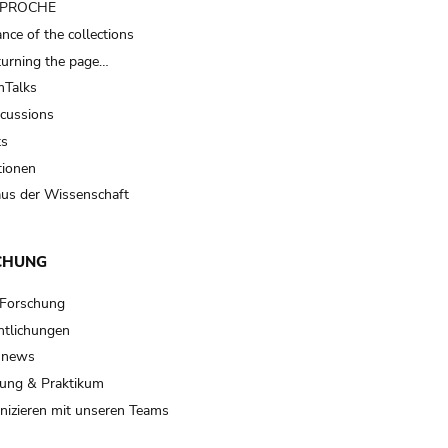
t PROCHE
nce of the collections
turning the page…
Talks
scussions
ts
tionen
us der Wissenschaft
CHUNG
 Forschung
ntlichungen
 news
ung & Praktikum
izieren mit unseren Teams