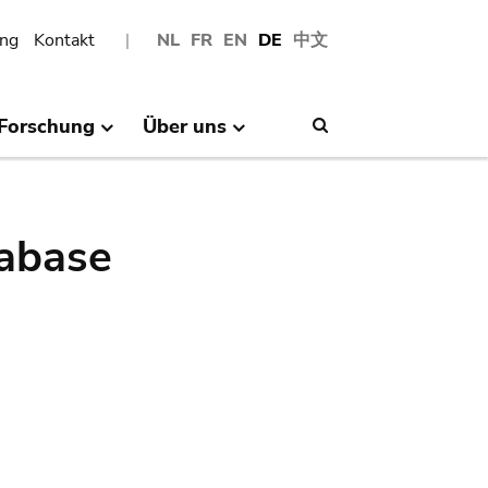
ng
Kontakt
NL
FR
EN
DE
中文
Forschung
Über uns
Search
abase