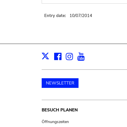
Entry date:
10/07/2014
Facebook
Instagram
Youtube
Print
X
NEWSLETTER
Main
BESUCH PLANEN
navigation
Öffnungszeiten