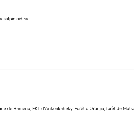
aesalpinioideae
une de Ramena, FKT d'Ankorikaheky, Forêt d'Oronjia, forêt de Mats