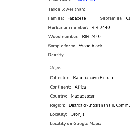
View taxon:
SN18308
Taxon lower than:
Familia:
Fabaceae
Subfamilia:
C
Herbarium number:
RIR 2440
Wood number:
RIR 2440
Sample form:
Wood block
Density:
Origin
Collector:
Randrianaivo Richard
Continent:
Africa
Country:
Madagascar
Region:
District d'Antsiranana II, Comm
Locality:
Oronjia
Locality on Google Maps: