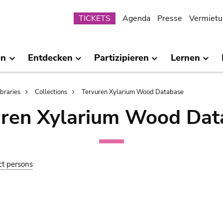
Submenu
TICKETS
Agenda
Presse
Vermietu
en
Entdecken
Partizipieren
Lernen
ibraries
Collections
Tervuren Xylarium Wood Database
uren Xylarium Wood Dat
ct persons