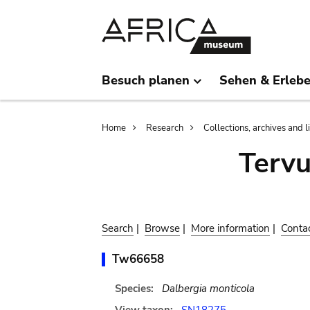
Skip
Skip
to
to
main
search
content
Besuch planen
Sehen & Erleb
Breadcrumb
Home
Research
Collections, archives and l
Terv
Search
|
Browse
|
More information
|
Conta
Tw66658
Species:
Dalbergia monticola