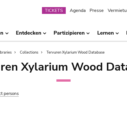
Submenu
TICKETS
Agenda
Presse
Vermietu
en
Entdecken
Partizipieren
Lernen
ibraries
Collections
Tervuren Xylarium Wood Database
uren Xylarium Wood Dat
ct persons