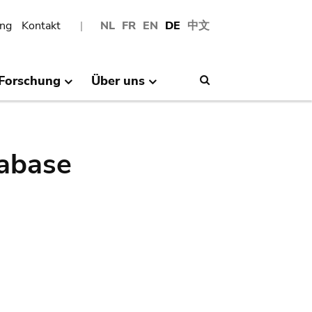
ng
Kontakt
NL
FR
EN
DE
中文
Forschung
Über uns
Search
abase