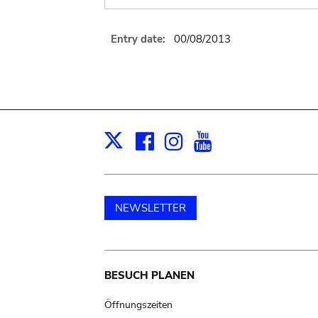
Entry date:
00/08/2013
Facebook
Instagram
Youtube
Print
X
NEWSLETTER
Main
BESUCH PLANEN
navigation
Öffnungszeiten