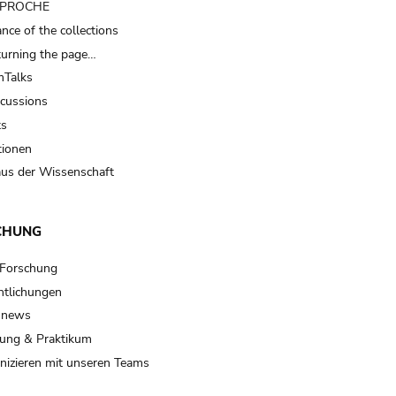
t PROCHE
nce of the collections
turning the page…
Talks
scussions
ts
tionen
us der Wissenschaft
CHUNG
 Forschung
ntlichungen
 news
ung & Praktikum
izieren mit unseren Teams