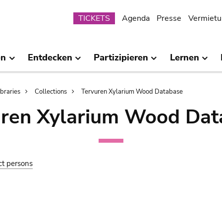
Submenu
TICKETS
Agenda
Presse
Vermietu
en
Entdecken
Partizipieren
Lernen
ibraries
Collections
Tervuren Xylarium Wood Database
uren Xylarium Wood Dat
ct persons