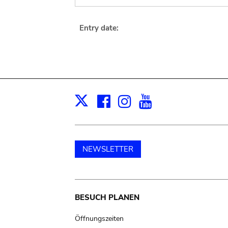
Entry date:
Facebook
Instagram
Youtube
Print
X
NEWSLETTER
Main
BESUCH PLANEN
navigation
Öffnungszeiten