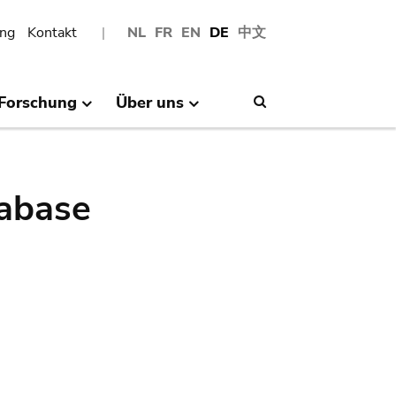
ng
Kontakt
NL
FR
EN
DE
中文
Forschung
Über uns
Search
abase