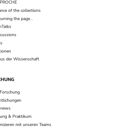
t PROCHE
nce of the collections
turning the page…
Talks
scussions
ts
tionen
us der Wissenschaft
CHUNG
 Forschung
ntlichungen
 news
ung & Praktikum
izieren mit unseren Teams