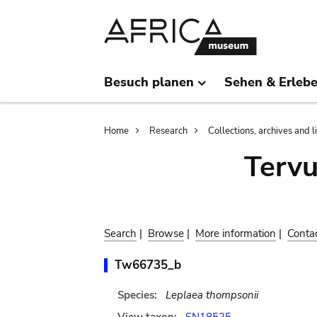
Skip
Skip
to
to
main
search
content
Besuch planen
Sehen & Erleb
Breadcrumb
Home
Research
Collections, archives and l
Terv
Search
|
Browse
|
More information
|
Conta
Tw66735_b
Species:
Leplaea thompsonii