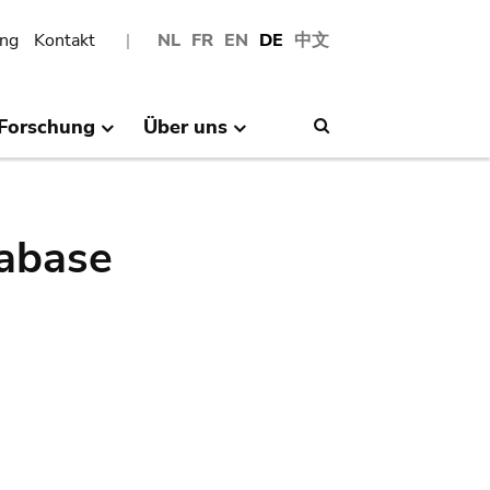
ng
Kontakt
NL
FR
EN
DE
中文
Forschung
Über uns
Search
abase