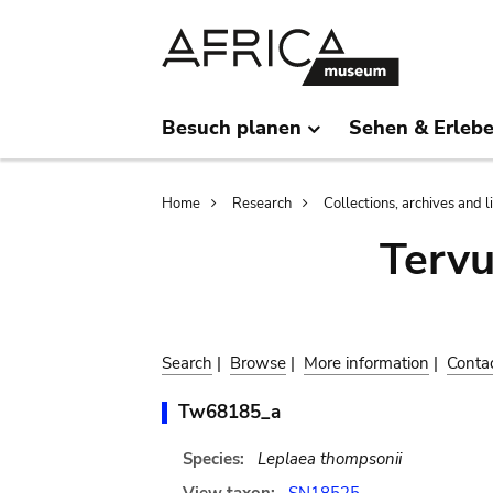
Skip
Skip
to
to
main
search
content
Besuch planen
Sehen & Erleb
Breadcrumb
Home
Research
Collections, archives and l
Terv
Search
|
Browse
|
More information
|
Conta
Tw68185_a
Species:
Leplaea thompsonii