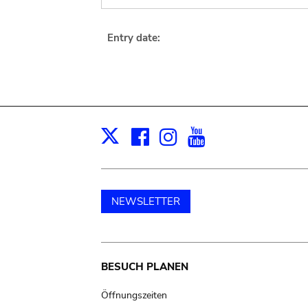
Entry date:
Facebook
Instagram
Youtube
Print
X
NEWSLETTER
Main
BESUCH PLANEN
navigation
Öffnungszeiten