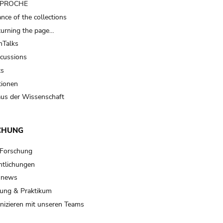
t PROCHE
nce of the collections
turning the page…
Talks
scussions
ts
tionen
us der Wissenschaft
CHUNG
 Forschung
ntlichungen
 news
ung & Praktikum
izieren mit unseren Teams