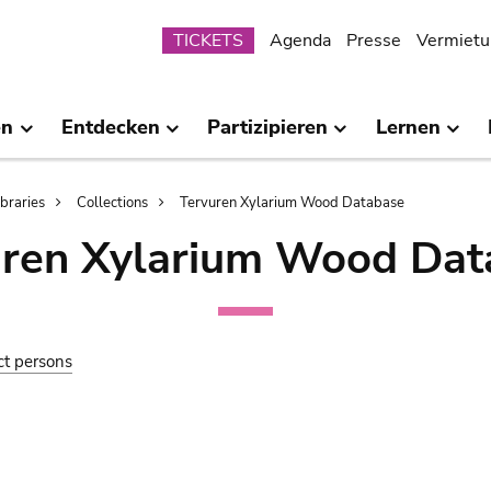
Submenu
TICKETS
Agenda
Presse
Vermietu
en
Entdecken
Partizipieren
Lernen
ibraries
Collections
Tervuren Xylarium Wood Database
uren Xylarium Wood Dat
ct persons