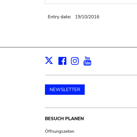
Entry date:
19/10/2016
Facebook
Instagram
Youtube
Print
X
NEWSLETTER
Main
BESUCH PLANEN
navigation
Öffnungszeiten