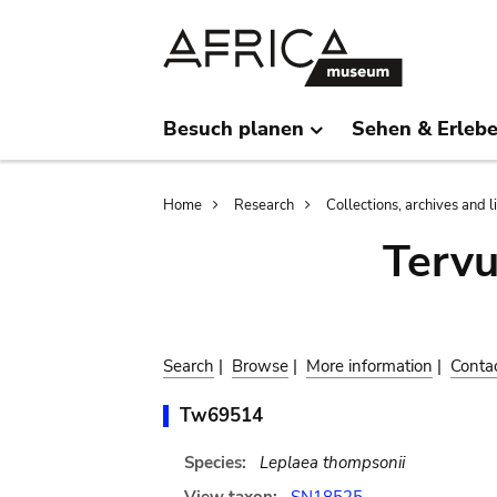
Skip
Skip
to
to
main
search
content
Besuch planen
Sehen & Erleb
Breadcrumb
Home
Research
Collections, archives and l
Terv
Search
|
Browse
|
More information
|
Conta
Tw69514
Species:
Leplaea thompsonii