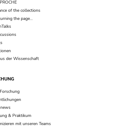
t PROCHE
nce of the collections
turning the page…
Talks
scussions
ts
tionen
us der Wissenschaft
CHUNG
 Forschung
ntlichungen
 news
ung & Praktikum
izieren mit unseren Teams