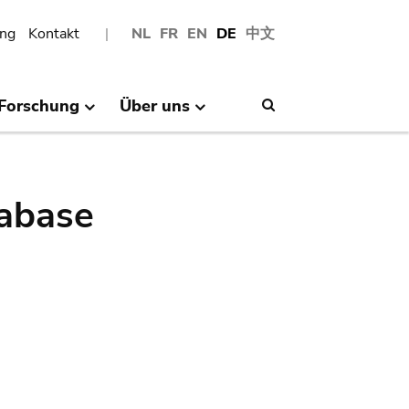
ng
Kontakt
NL
FR
EN
DE
中文
Forschung
Über uns
Search
abase