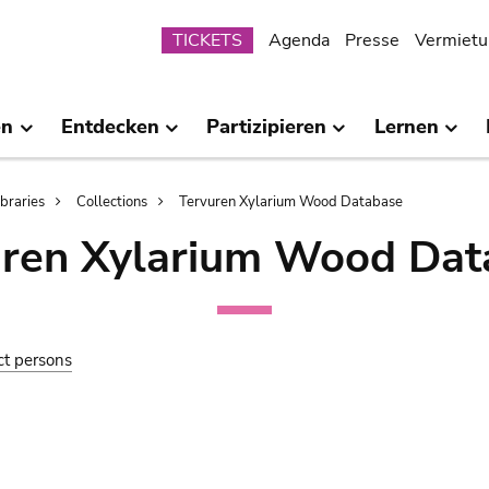
Submenu
TICKETS
Agenda
Presse
Vermietu
en
Entdecken
Partizipieren
Lernen
ibraries
Collections
Tervuren Xylarium Wood Database
uren Xylarium Wood Dat
ct persons