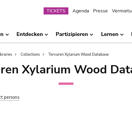
Submenu
TICKETS
Agenda
Presse
Vermietu
en
Entdecken
Partizipieren
Lernen
ibraries
Collections
Tervuren Xylarium Wood Database
uren Xylarium Wood Dat
ct persons