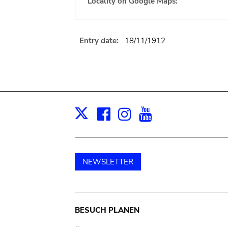
Locality on Google Maps:
Entry date:
18/11/1912
Facebook
Instagram
Youtube
Print
X
NEWSLETTER
Main
BESUCH PLANEN