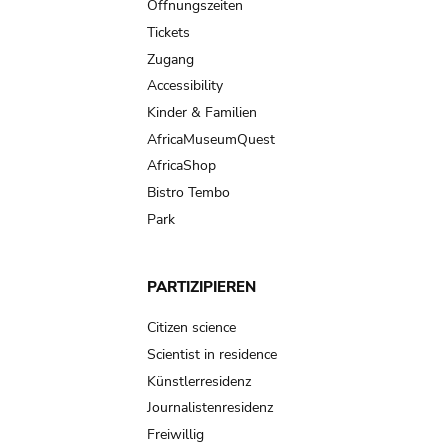
navigation
Öffnungszeiten
Tickets
Zugang
Accessibility
Kinder & Familien
AfricaMuseumQuest
AfricaShop
Bistro Tembo
Park
PARTIZIPIEREN
Citizen science
Scientist in residence
Künstlerresidenz
Journalistenresidenz
Freiwillig