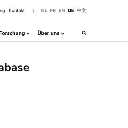
ng
Kontakt
NL
FR
EN
DE
中文
Forschung
Über uns
Search
abase