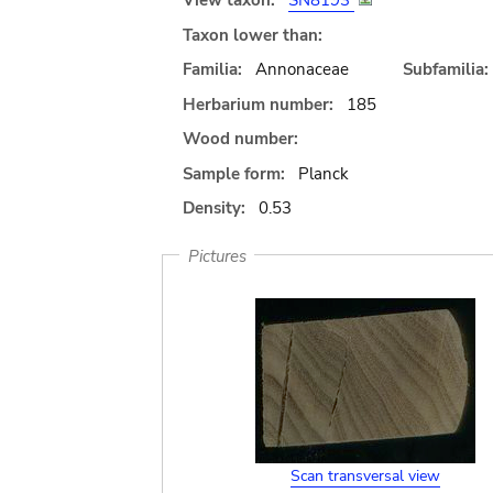
View taxon:
SN8193
Taxon lower than:
Familia:
Annonaceae
Subfamilia:
Herbarium number:
185
Wood number:
Sample form:
Planck
Density:
0.53
Pictures
Scan transversal view