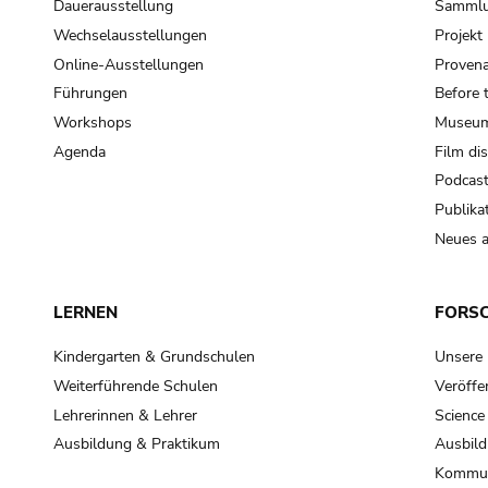
Dauerausstellung
Samml
Wechselausstellungen
Projek
Online-Ausstellungen
Provena
Führungen
Before 
Workshops
Museum
Agenda
Film di
Podcas
Publika
Neues a
LERNEN
FORS
Kindergarten & Grundschulen
Unsere
Weiterführende Schulen
Veröffe
Lehrerinnen & Lehrer
Science
Ausbildung & Praktikum
Ausbild
Kommun