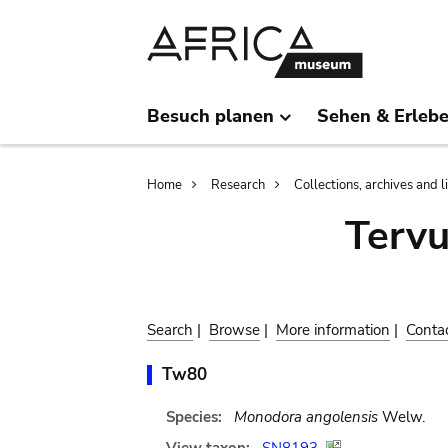
Skip
Skip
to
to
main
search
content
Besuch planen
Sehen & Erleb
Breadcrumb
Home
Research
Collections, archives and l
Terv
Search
|
Browse
|
More information
|
Conta
Tw80
Species:
Monodora angolensis
Welw.