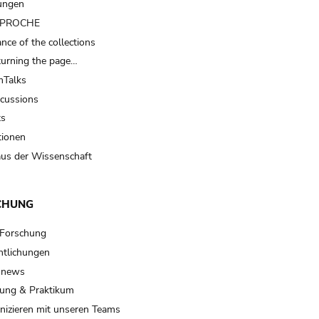
ungen
t PROCHE
nce of the collections
turning the page…
Talks
scussions
ts
tionen
us der Wissenschaft
CHUNG
 Forschung
ntlichungen
 news
ung & Praktikum
izieren mit unseren Teams