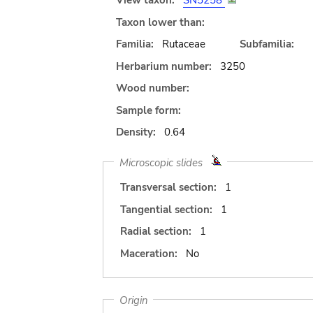
View taxon:
SN5258
Taxon lower than:
Familia:
Rutaceae
Subfamilia:
Herbarium number:
3250
Wood number:
Sample form:
Density:
0.64
Microscopic slides
Transversal section:
1
Tangential section:
1
Radial section:
1
Maceration:
No
Origin