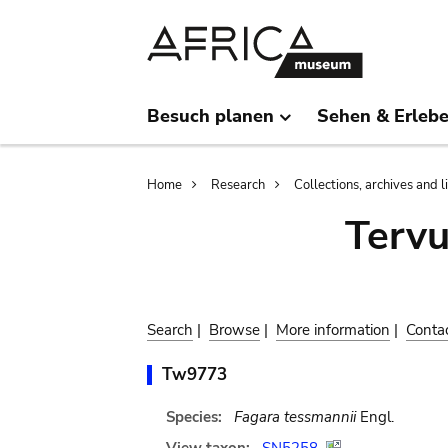
Skip
Skip
to
to
main
search
content
Besuch planen
Sehen & Erleb
Breadcrumb
Home
Research
Collections, archives and l
Terv
Search
|
Browse
|
More information
|
Conta
Tw9773
Species:
Fagara tessmannii
Engl.