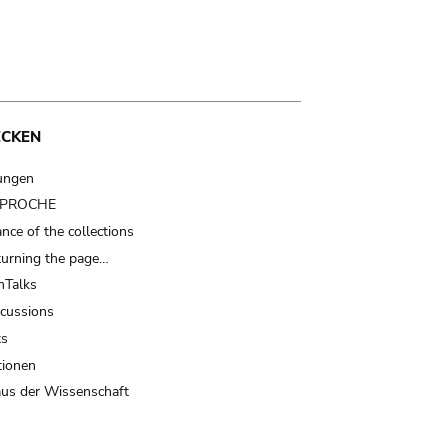
ECKEN
ungen
t PROCHE
nce of the collections
turning the page…
Talks
scussions
ts
tionen
us der Wissenschaft