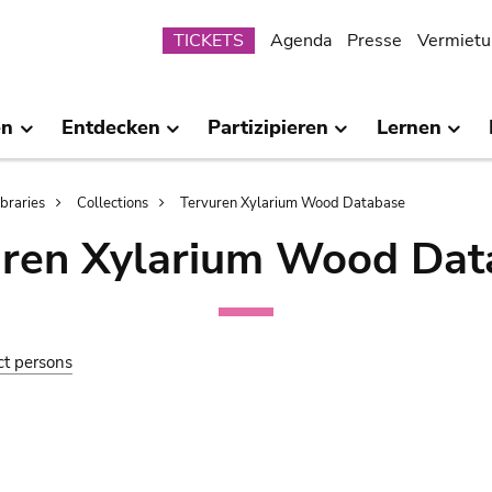
Submenu
TICKETS
Agenda
Presse
Vermietu
en
Entdecken
Partizipieren
Lernen
ibraries
Collections
Tervuren Xylarium Wood Database
uren Xylarium Wood Dat
ct persons