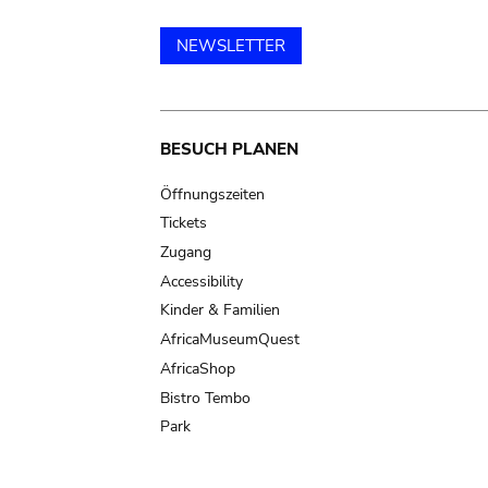
NEWSLETTER
Main
BESUCH PLANEN
navigation
Öffnungszeiten
Tickets
Zugang
Accessibility
Kinder & Familien
AfricaMuseumQuest
AfricaShop
Bistro Tembo
Park