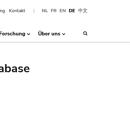
ng
Kontakt
NL
FR
EN
DE
中文
Forschung
Über uns
Search
abase