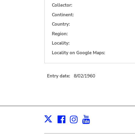
Collector:
Continent:
Country:
Region:
Locality:
Locality on Google Maps:
Entry date:
8/02/1960
Facebook
Instagram
Youtube
Print
X