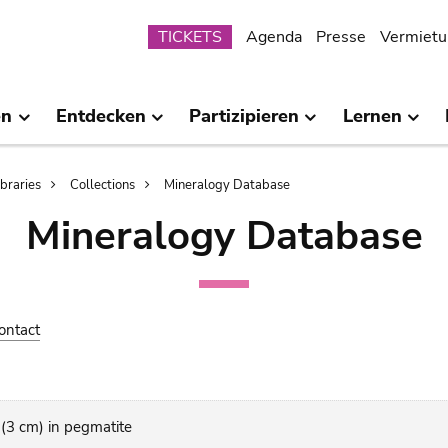
Submenu
TICKETS
Agenda
Presse
Vermietu
en
Entdecken
Partizipieren
Lernen
ibraries
Collections
Mineralogy Database
Mineralogy Database
ontact
 (3 cm) in pegmatite