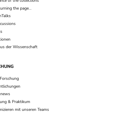
nce of the collections
turning the page…
Talks
scussions
ts
tionen
us der Wissenschaft
CHUNG
 Forschung
ntlichungen
 news
ung & Praktikum
izieren mit unseren Teams