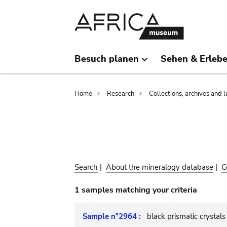
Skip
Skip
to
to
main
search
content
Besuch planen
Sehen & Erleb
Breadcrumb
Home
Research
Collections, archives and l
Search
|
About the mineralogy database
|
C
1 samples matching your criteria
Sample n°2964 :
black prismatic crystals