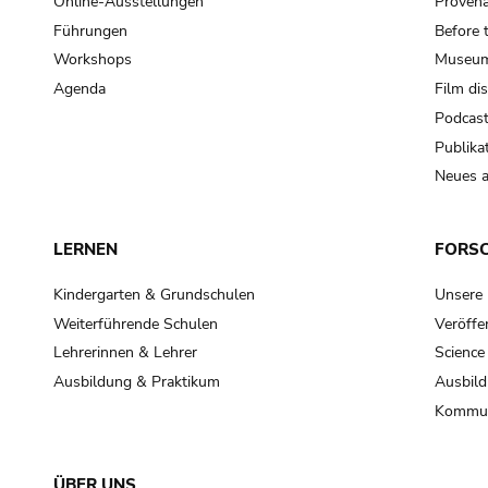
Online-Ausstellungen
Provena
Führungen
Before 
Workshops
Museum
Agenda
Film di
Podcas
Publika
Neues a
LERNEN
FORS
Kindergarten & Grundschulen
Unsere
Weiterführende Schulen
Veröffe
Lehrerinnen & Lehrer
Science
Ausbildung & Praktikum
Ausbild
Kommun
ÜBER UNS