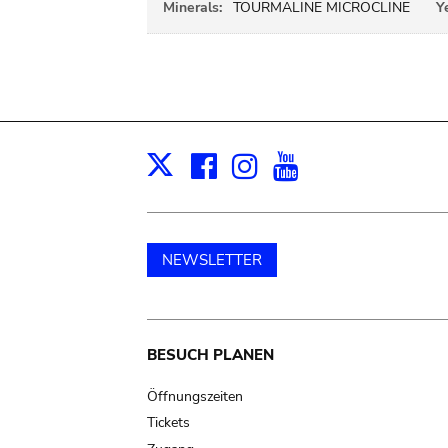
Minerals:
TOURMALINE MICROCLINE
Y
Facebook
Instagram
Youtube
Print
X
NEWSLETTER
Main
BESUCH PLANEN
navigation
Öffnungszeiten
Tickets