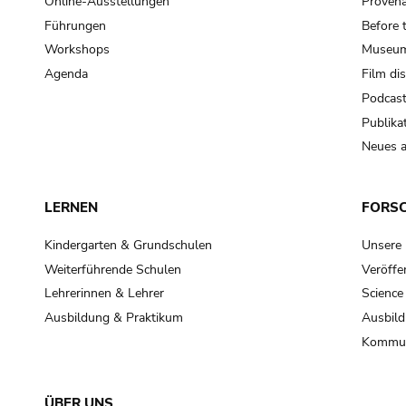
Online-Ausstellungen
Provena
Führungen
Before 
Workshops
Museum
Agenda
Film di
Podcas
Publika
Neues a
LERNEN
FORS
Kindergarten & Grundschulen
Unsere
Weiterführende Schulen
Veröffe
Lehrerinnen & Lehrer
Science
Ausbildung & Praktikum
Ausbild
Kommun
ÜBER UNS