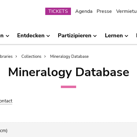
Submenu
TICKETS
Agenda
Presse
Vermietu
en
Entdecken
Partizipieren
Lernen
ibraries
Collections
Mineralogy Database
Mineralogy Database
ontact
 cm)