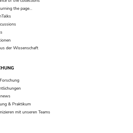
nce of the collections
turning the page…
Talks
scussions
ts
tionen
us der Wissenschaft
CHUNG
 Forschung
ntlichungen
 news
ung & Praktikum
izieren mit unseren Teams