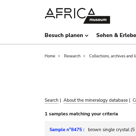
Skip
Skip
to
to
main
search
content
Besuch planen
Sehen & Erleb
Breadcrumb
Home
Research
Collections, archives and l
Search
|
About the mineralogy database
|
C
1 samples matching your criteria
Sample n°8475 :
brown single crystal (5