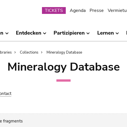
Submenu
TICKETS
Agenda
Presse
Vermietu
en
Entdecken
Partizipieren
Lernen
ibraries
Collections
Mineralogy Database
Mineralogy Database
ontact
ne fragments