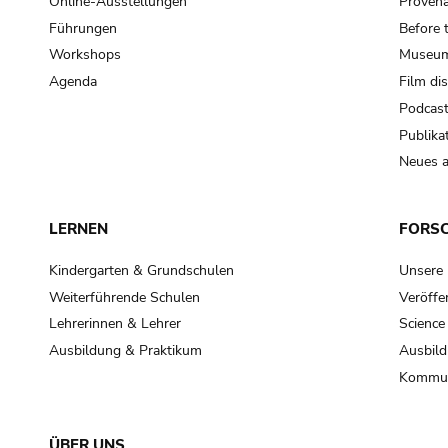
Online-Ausstellungen
Provena
Führungen
Before 
Workshops
Museum
Agenda
Film di
Podcas
Publika
Neues a
LERNEN
FORS
Kindergarten & Grundschulen
Unsere
Weiterführende Schulen
Veröffe
Lehrerinnen & Lehrer
Science
Ausbildung & Praktikum
Ausbild
Kommun
ÜBER UNS