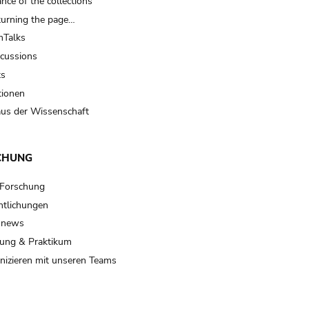
nce of the collections
turning the page…
Talks
scussions
ts
tionen
us der Wissenschaft
CHUNG
 Forschung
ntlichungen
 news
ung & Praktikum
izieren mit unseren Teams