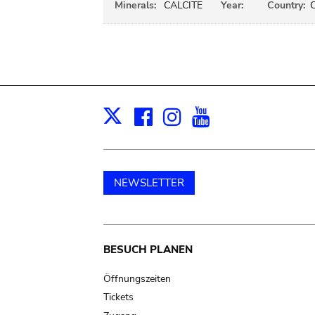
Minerals:
CALCITE
Year:
Country:
Facebook
Instagram
Youtube
Print
X
NEWSLETTER
Main
BESUCH PLANEN
navigation
Öffnungszeiten
Tickets