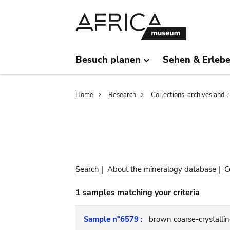
Skip
Skip
to
to
main
search
content
Besuch planen
Sehen & Erleb
Breadcrumb
Home
Research
Collections, archives and l
Search
|
About the mineralogy database
|
C
1 samples matching your criteria
Sample n°6579 :
brown coarse-crystalli