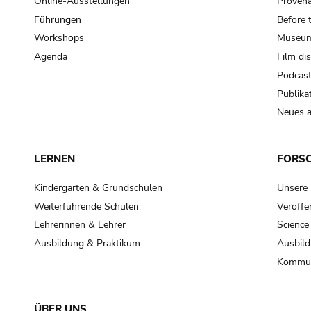
Online-Ausstellungen
Provena
Führungen
Before 
Workshops
Museum
Agenda
Film di
Podcas
Publika
Neues a
LERNEN
FORS
Kindergarten & Grundschulen
Unsere
Weiterführende Schulen
Veröffe
Lehrerinnen & Lehrer
Science
Ausbildung & Praktikum
Ausbild
Kommun
ÜBER UNS