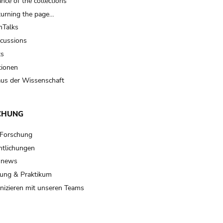
nce of the collections
turning the page…
Talks
scussions
ts
tionen
us der Wissenschaft
CHUNG
 Forschung
ntlichungen
 news
ung & Praktikum
izieren mit unseren Teams