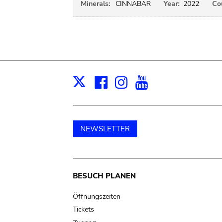
Minerals:
CINNABAR
Year:
2022
Cou
Facebook
Instagram
Youtube
Print
X
NEWSLETTER
Main
BESUCH PLANEN
navigation
Öffnungszeiten
Tickets