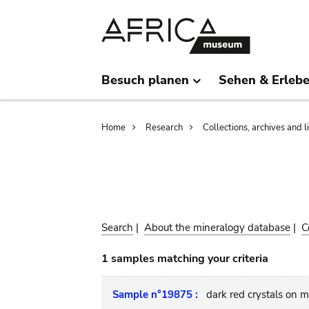
Skip
Skip
to
to
main
search
content
Besuch planen
Sehen & Erleb
Breadcrumb
Home
Research
Collections, archives and l
Search
|
About the mineralogy database
|
C
1 samples matching your criteria
Sample n°19875 :
dark red crystals on m