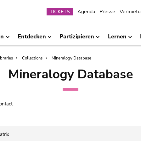
Submenu
TICKETS
Agenda
Presse
Vermietu
en
Entdecken
Partizipieren
Lernen
ibraries
Collections
Mineralogy Database
Mineralogy Database
ontact
atrix