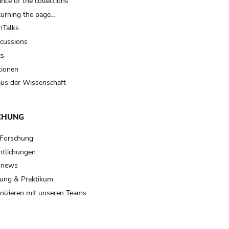
nce of the collections
turning the page…
Talks
scussions
ts
tionen
us der Wissenschaft
CHUNG
 Forschung
ntlichungen
 news
ung & Praktikum
izieren mit unseren Teams