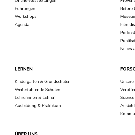
Online-Ausstellungen
Provena
Führungen
Before 
Workshops
Museum
Agenda
Film di
Podcas
Publika
Neues a
LERNEN
FORS
Kindergarten & Grundschulen
Unsere
Weiterführende Schulen
Veröffe
Lehrerinnen & Lehrer
Science
Ausbildung & Praktikum
Ausbild
Kommun
ÜBER UNS