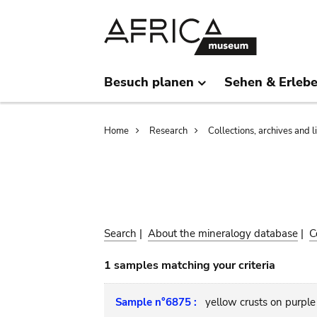
Skip
Skip
to
to
main
search
content
Besuch planen
Sehen & Erleb
Breadcrumb
Home
Research
Collections, archives and l
Search
|
About the mineralogy database
|
C
1 samples matching your criteria
Sample n°6875 :
yellow crusts on purple 