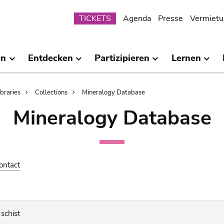
Submenu
TICKETS
Agenda
Presse
Vermietu
en
Entdecken
Partizipieren
Lernen
ibraries
Collections
Mineralogy Database
Mineralogy Database
ontact
schist