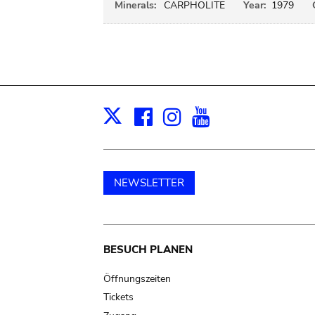
Minerals:
CARPHOLITE
Year:
1979
Facebook
Instagram
Youtube
Print
X
NEWSLETTER
Main
BESUCH PLANEN
navigation
Öffnungszeiten
Tickets