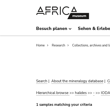
Skip
Skip
to
to
main
search
content
Besuch planen
Sehen & Erleb
Breadcrumb
Home
Research
Collections, archives and l
Search
|
About the mineralogy database
|
C
Hierarchical browse
>>
halides
>>
-
>>
IODA
1 samples matching your criteria