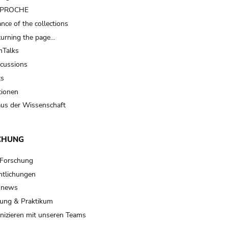
t PROCHE
nce of the collections
turning the page…
Talks
scussions
ts
tionen
us der Wissenschaft
CHUNG
 Forschung
ntlichungen
 news
ung & Praktikum
izieren mit unseren Teams