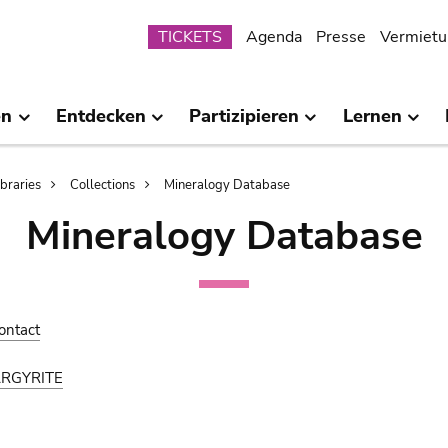
Submenu
TICKETS
Agenda
Presse
Vermietu
en
Entdecken
Partizipieren
Lernen
ibraries
Collections
Mineralogy Database
Mineralogy Database
ontact
RGYRITE