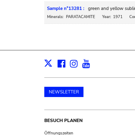
Sample n°13281 :
green and yellow subli
Minerals:
PARATACAMITE
Year:
1971
Co
Facebook
Instagram
Youtube
Print
X
NEWSLETTER
Main
BESUCH PLANEN
Öffnungszeiten