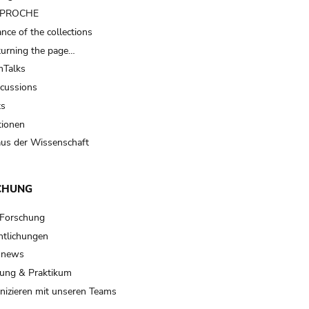
t PROCHE
nce of the collections
turning the page…
Talks
scussions
ts
tionen
us der Wissenschaft
CHUNG
 Forschung
ntlichungen
 news
ung & Praktikum
izieren mit unseren Teams