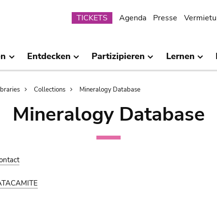
Submenu
TICKETS
Agenda
Presse
Vermietu
en
Entdecken
Partizipieren
Lernen
ibraries
Collections
Mineralogy Database
Mineralogy Database
ontact
ATACAMITE