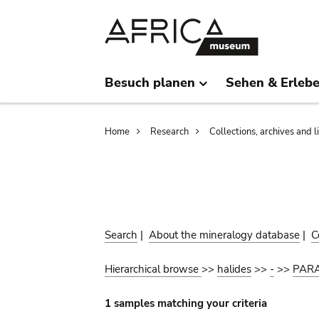
Skip
Skip
to
to
main
search
content
Besuch planen
Sehen & Erleb
Breadcrumb
Home
Research
Collections, archives and l
Search
|
About the mineralogy database
|
C
Hierarchical browse
>>
halides
>>
-
>>
PAR
1 samples matching your criteria