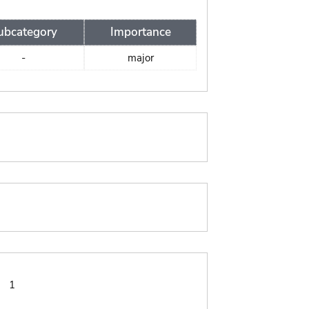
ubcategory
Importance
-
major
:
1