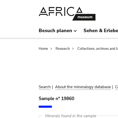
Skip
Skip
to
to
main
search
content
Besuch planen
Sehen & Erleb
Breadcrumb
Home
Research
Collections, archives and l
Search
|
About the mineralogy database
|
C
Sample n° 19860
Minerals found in the sample