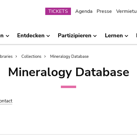
Submenu
TICKETS
Agenda
Presse
Vermietu
en
Entdecken
Partizipieren
Lernen
ibraries
Collections
Mineralogy Database
Mineralogy Database
ontact