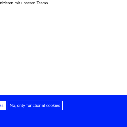
izieren mit unseren Teams
es
No, only functional cookies
 Hinweise
Erklärung zur Barrierefreiheit