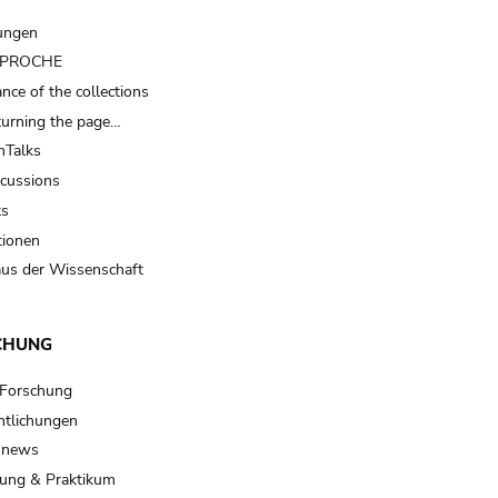
ungen
t PROCHE
nce of the collections
turning the page…
Talks
scussions
ts
tionen
us der Wissenschaft
CHUNG
 Forschung
ntlichungen
 news
ung & Praktikum