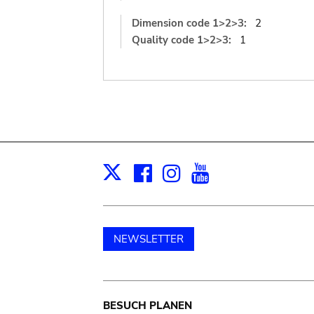
Dimension code 1>2>3:
2
Quality code 1>2>3:
1
Facebook
Instagram
Youtube
Print
X
NEWSLETTER
Main
BESUCH PLANEN