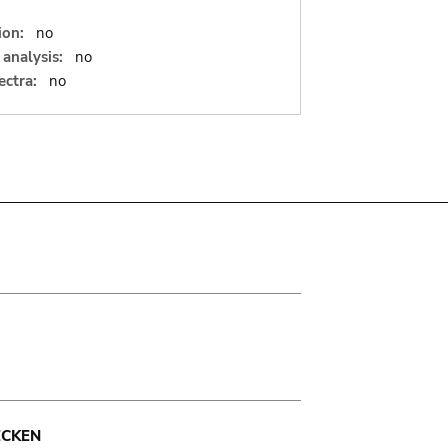
ion:
no
analysis:
no
ectra:
no
ECKEN