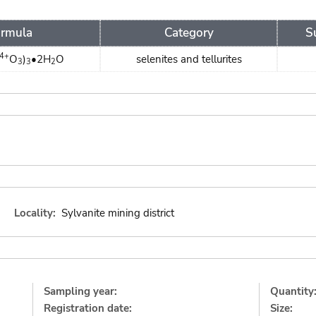
rmula
Category
S
4+
O
)
•2H
O
selenites and tellurites
3
3
2
Locality:
Sylvanite mining district
Sampling year:
Quantity
Registration date:
Size: