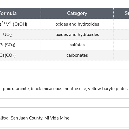
Formula
Category
S
2+
4+
e
,V
)O(OH)
oxides and hydroxides
UO
oxides and hydroxides
2
Ba(SO
)
sulfates
4
Ca(CO
)
carbonates
3
phic uraninite, black micaceous montroseite, yellow baryte plates
lity:
San Juan County, Mi Vida Mine