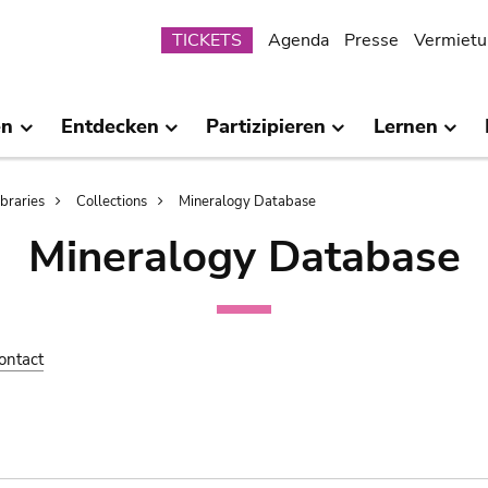
Submenu
TICKETS
Agenda
Presse
Vermietu
en
Entdecken
Partizipieren
Lernen
ibraries
Collections
Mineralogy Database
Mineralogy Database
ontact