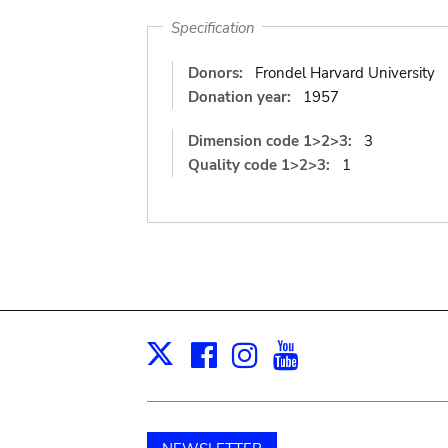
Specification
Donors:
Frondel Harvard University
Donation year:
1957
Dimension code 1>2>3:
3
Quality code 1>2>3:
1
Facebook
Instagram
Youtube
Print
X