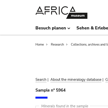
Skip
Skip
to
to
main
search
content
Besuch planen
Sehen & Erleb
Breadcrumb
Home
Research
Collections, archives and l
Search
|
About the mineralogy database
|
C
Sample n° 5964
Minerals found in the sample