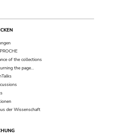
ECKEN
ungen
t PROCHE
nce of the collections
turning the page…
Talks
scussions
ts
tionen
us der Wissenschaft
CHUNG