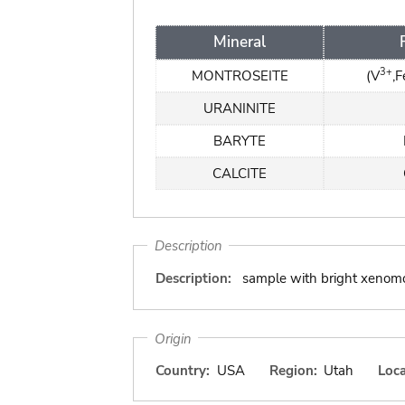
Mineral
3+
MONTROSEITE
(V
,F
URANINITE
BARYTE
CALCITE
Description
Description:
sample with bright xenomor
Origin
Country:
USA
Region:
Utah
Loca