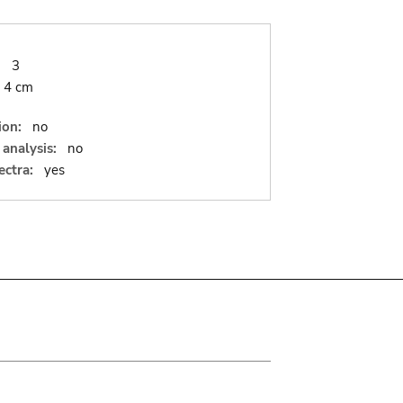
:
3
x 4 cm
ion:
no
analysis:
no
ectra:
yes