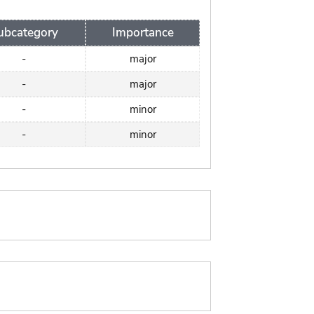
ubcategory
Importance
-
major
-
major
-
minor
-
minor