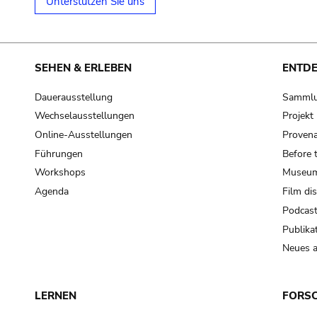
Unterstützen Sie uns
SEHEN & ERLEBEN
ENTD
Dauerausstellung
Samml
Wechselausstellungen
Projek
Online-Ausstellungen
Provena
Führungen
Before 
Workshops
Museum
Agenda
Film di
Podcas
Publika
Neues a
LERNEN
FORS