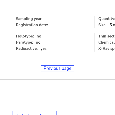
Sampling year:
Quantity
Registration date:
Size:
5 
Holotype:
no
Thin sect
Paratype:
no
Chemical 
Radioactive:
yes
X-Ray sp
Previous page