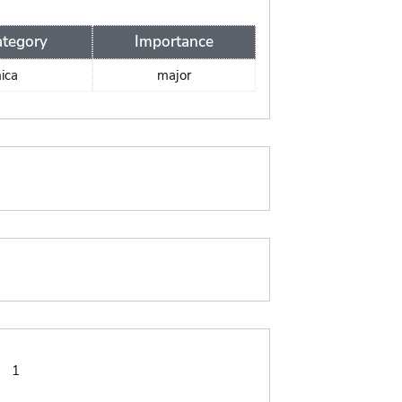
tegory
Importance
ica
major
:
1