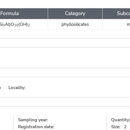
Formula
Category
Subca
Si
Al)O
(OH)
phyllosilicates
m
3
10
2
u
Locality:
Sampling year:
Quantity
Registration date:
Size:
2