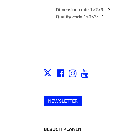
Dimension code 1>2>3:
3
Quality code 1>2>3:
1
Facebook
Instagram
Youtube
Print
X
NEWSLETTER
Main
BESUCH PLANEN