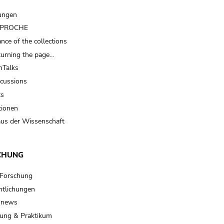
ungen
t PROCHE
nce of the collections
turning the page…
Talks
scussions
ts
tionen
us der Wissenschaft
CHUNG
 Forschung
ntlichungen
 news
ung & Praktikum