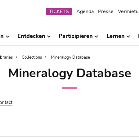
Submenu
TICKETS
Agenda
Presse
Vermietu
en
Entdecken
Partizipieren
Lernen
ibraries
Collections
Mineralogy Database
Mineralogy Database
ontact