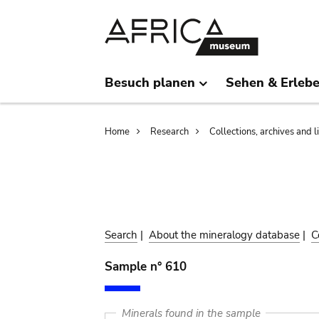
Skip
Skip
to
to
main
search
content
Besuch planen
Sehen & Erleb
Breadcrumb
Home
Research
Collections, archives and l
Search
|
About the mineralogy database
|
C
Sample n° 610
Minerals found in the sample