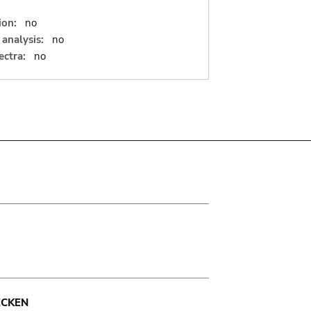
ion:
no
analysis:
no
ectra:
no
ECKEN