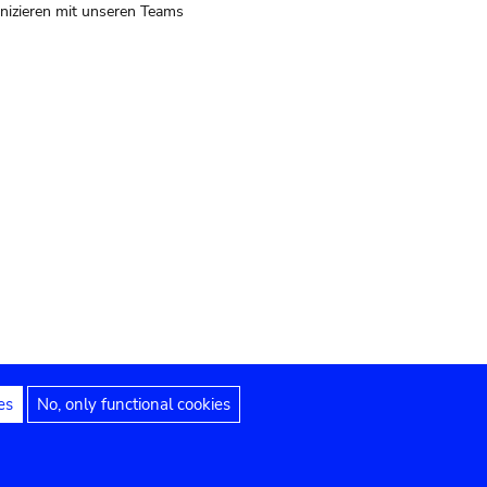
izieren mit unseren Teams
es
No, only functional cookies
 Hinweise
Erklärung zur Barrierefreiheit