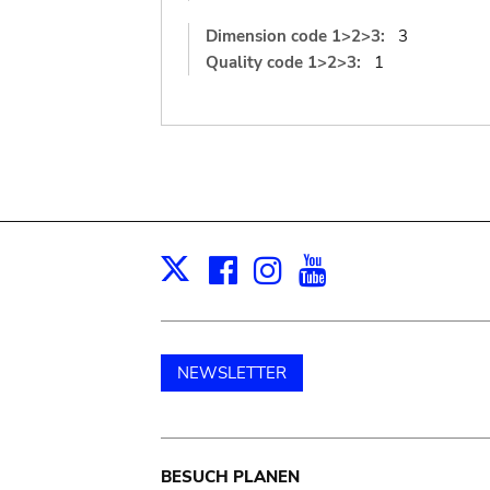
Dimension code 1>2>3:
3
Quality code 1>2>3:
1
Facebook
Instagram
Youtube
Print
X
NEWSLETTER
Main
BESUCH PLANEN