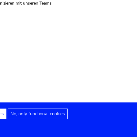
izieren mit unseren Teams
es
No, only functional cookies
 Hinweise
Erklärung zur Barrierefreiheit