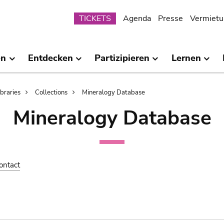
Submenu
TICKETS
Agenda
Presse
Vermietu
en
Entdecken
Partizipieren
Lernen
ibraries
Collections
Mineralogy Database
Mineralogy Database
ontact