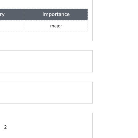
ry
Importance
e
major
:
2