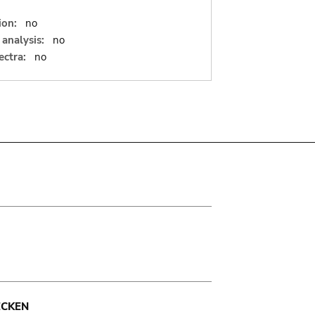
ion:
no
analysis:
no
ectra:
no
ECKEN