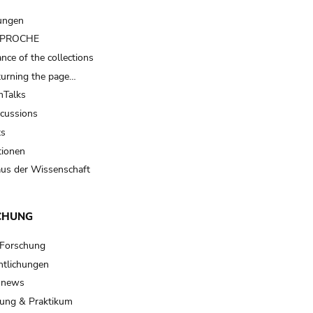
ungen
t PROCHE
nce of the collections
turning the page…
Talks
scussions
ts
tionen
us der Wissenschaft
CHUNG
 Forschung
ntlichungen
 news
ung & Praktikum