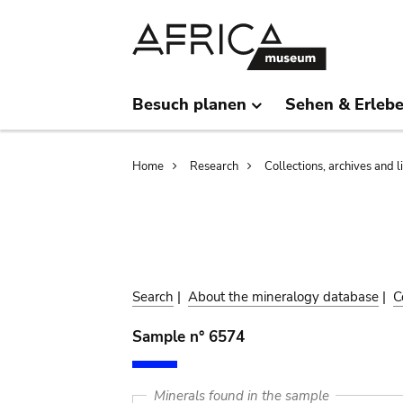
Skip
Skip
to
to
main
search
content
Besuch planen
Sehen & Erleb
Breadcrumb
Home
Research
Collections, archives and l
Search
|
About the mineralogy database
|
C
Sample n° 6574
Minerals found in the sample