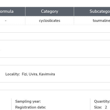
Formula
Category
Subcatego
-
cyclosilicates
tourmalin
Locality:
Fizi, Uvira, Kavimvira
Sampling year:
Quantity
Registration date:
Size:
2