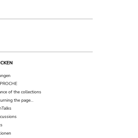
ECKEN
ungen
t PROCHE
nce of the collections
turning the page…
Talks
scussions
ts
tionen