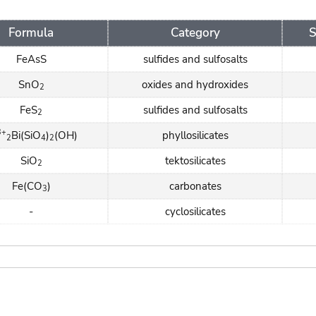
Formula
Category
S
FeAsS
sulfides and sulfosalts
SnO
oxides and hydroxides
2
FeS
sulfides and sulfosalts
2
3+
Bi(SiO
)
(OH)
phyllosilicates
2
4
2
SiO
tektosilicates
2
Fe(CO
)
carbonates
3
-
cyclosilicates