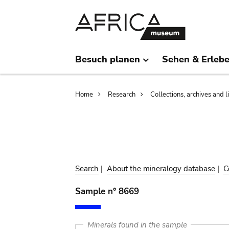
Skip
Skip
to
to
main
search
content
Besuch planen
Sehen & Erleb
Breadcrumb
Home
Research
Collections, archives and l
Search
|
About the mineralogy database
|
C
Sample n° 8669
Minerals found in the sample