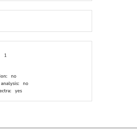
:
1
ion:
no
analysis:
no
ectra:
yes