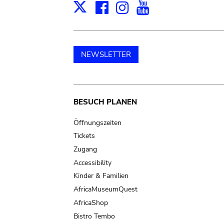
Facebook
Instagram
Youtube
Print
X
NEWSLETTER
Main
BESUCH PLANEN
navigation
Öffnungszeiten
Tickets
Zugang
Accessibility
Kinder & Familien
AfricaMuseumQuest
AfricaShop
Bistro Tembo