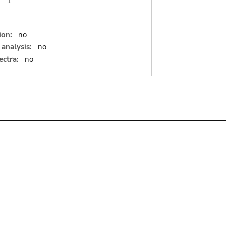
:
1
ion:
no
analysis:
no
ectra:
no