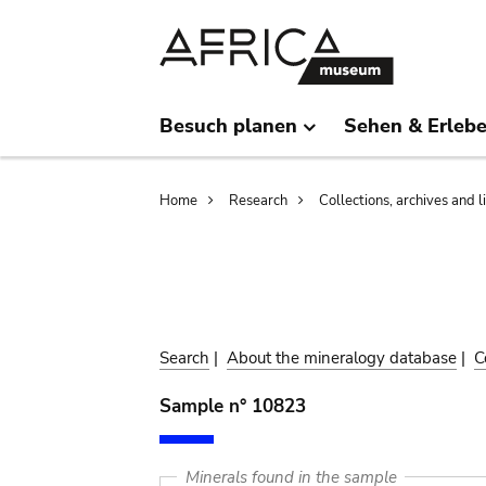
Skip
Skip
to
to
main
search
content
Besuch planen
Sehen & Erleb
Breadcrumb
Home
Research
Collections, archives and l
Search
|
About the mineralogy database
|
C
Sample n° 10823
Minerals found in the sample