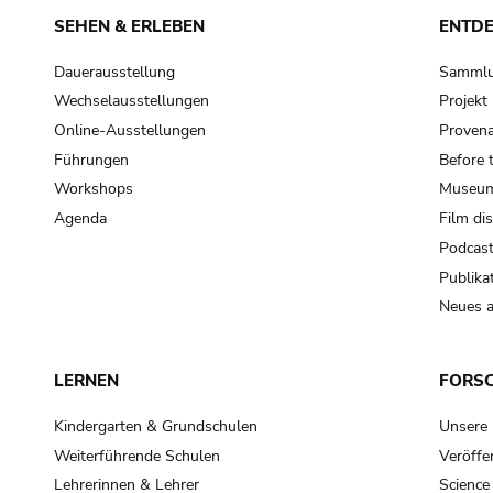
SEHEN & ERLEBEN
ENTD
Dauerausstellung
Samml
Wechselausstellungen
Projek
Online-Ausstellungen
Provena
Führungen
Before 
Workshops
Museum
Agenda
Film di
Podcas
Publika
Neues a
LERNEN
FORS
Kindergarten & Grundschulen
Unsere
Weiterführende Schulen
Veröffe
Lehrerinnen & Lehrer
Science