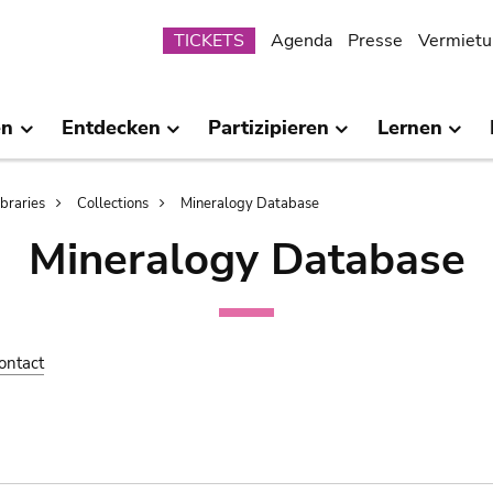
Submenu
TICKETS
Agenda
Presse
Vermietu
en
Entdecken
Partizipieren
Lernen
ibraries
Collections
Mineralogy Database
Mineralogy Database
ontact