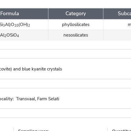
Formula
Category
Subca
Si
Al)O
(OH)
phyllosilicates
m
3
10
2
Al
OSiO
nesosilicates
2
4
ovite) and blue kyanite crystals
ocality:
Transvaal, Farm Selati