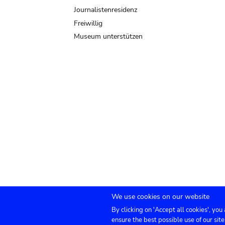
Journalistenresidenz
Freiwillig
Museum unterstützen
We use cookies on our website
By clicking on 'Accept all cookies', you
Submenu
TICKETS
Agenda
Presse
Vermietung
ensure the best possible use of our site