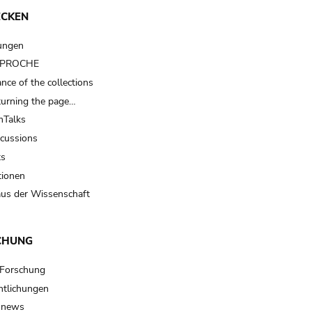
ECKEN
ungen
t PROCHE
nce of the collections
turning the page…
Talks
scussions
ts
tionen
us der Wissenschaft
CHUNG
 Forschung
ntlichungen
 news