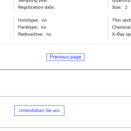
Sampling year:
Quantity
Registration date:
Size:
2
Holotype:
no
Thin sect
Paratype:
no
Chemical 
Radioactive:
no
X-Ray sp
Previous page
Unterstützen Sie uns