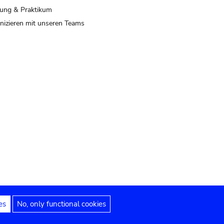
ung & Praktikum
izieren mit unseren Teams
es
No, only functional cookies
 Hinweise
Erklärung zur Barrierefreiheit