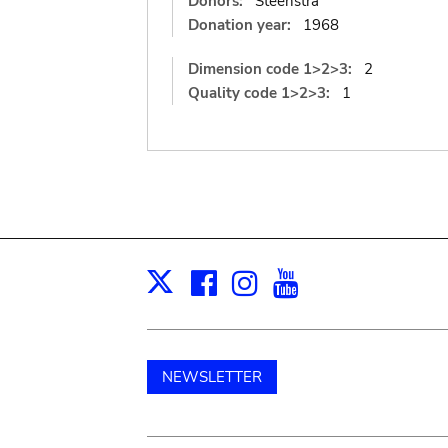
Donors:
Steenstra
Donation year:
1968
Dimension code 1>2>3:
2
Quality code 1>2>3:
1
Facebook
Instagram
Youtube
Print
X
NEWSLETTER