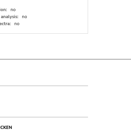
ion:
no
analysis:
no
ectra:
no
ECKEN