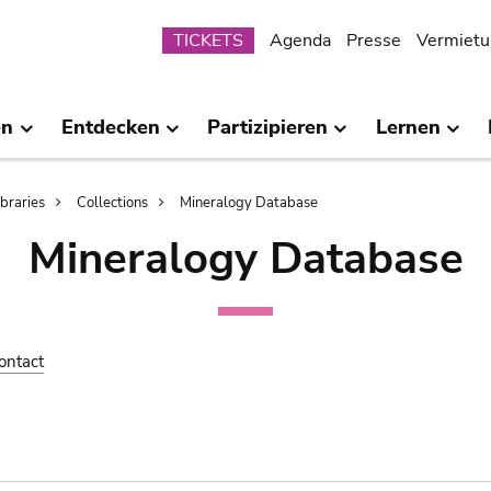
Submenu
TICKETS
Agenda
Presse
Vermietu
en
Entdecken
Partizipieren
Lernen
ibraries
Collections
Mineralogy Database
Mineralogy Database
ontact