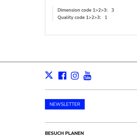
Dimension code 1>2>3:
3
Quality code 1>2>3:
1
Facebook
Instagram
Youtube
Print
X
NEWSLETTER
Main
BESUCH PLANEN