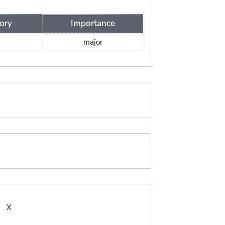
ory
Importance
major
:
X