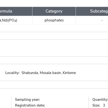
ormula
Category
Subcateg
La,Nd)(PO
)
phosphates
-
4
Locality:
Shabunda, Mosala basin, Kintome
Sampling year:
Quantity
Registration date:
Size:
3