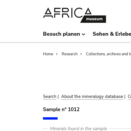
Skip
Skip
to
to
main
search
content
Besuch planen
Sehen & Erleb
Breadcrumb
Home
Research
Collections, archives and l
Search
|
About the mineralogy database
|
C
Sample n° 1012
Minerals found in the sample