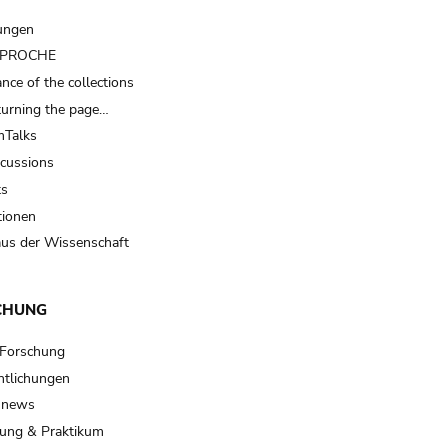
ungen
t PROCHE
nce of the collections
turning the page…
Talks
scussions
ts
tionen
us der Wissenschaft
CHUNG
 Forschung
ntlichungen
 news
ung & Praktikum