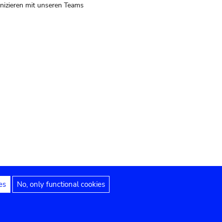
izieren mit unseren Teams
es
No, only functional cookies
 Hinweise
Erklärung zur Barrierefreiheit