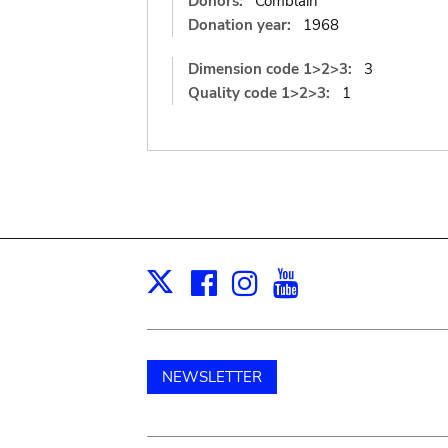
Donors:
Comblain
Donation year:
1968
Dimension code 1>2>3:
3
Quality code 1>2>3:
1
Facebook
Instagram
Youtube
Print
X
NEWSLETTER