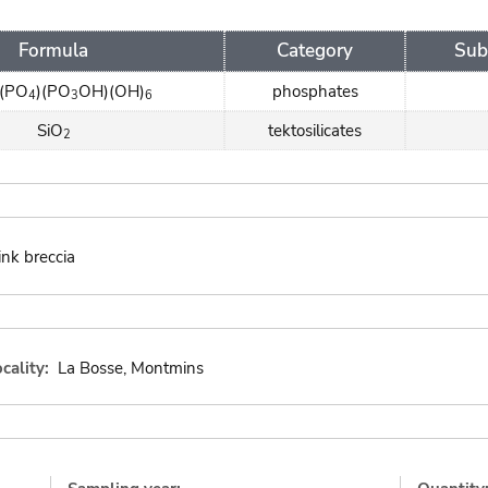
Formula
Category
Sub
(PO
)(PO
OH)(OH)
phosphates
4
3
6
SiO
tektosilicates
2
ink breccia
cality:
La Bosse, Montmins