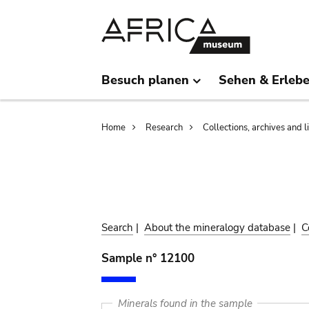
Skip
Skip
to
to
main
search
content
Besuch planen
Sehen & Erleb
Breadcrumb
Home
Research
Collections, archives and l
Search
|
About the mineralogy database
|
C
Sample n° 12100
Minerals found in the sample