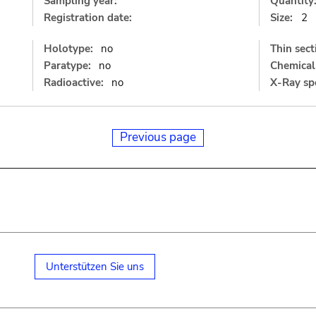
Sampling year:
Quantity
Registration date:
Size:
2
Holotype:
no
Thin sect
Paratype:
no
Chemical 
Radioactive:
no
X-Ray sp
Previous page
Unterstützen Sie uns