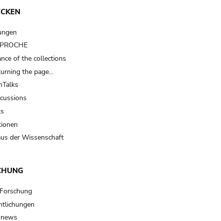
ECKEN
ungen
t PROCHE
nce of the collections
turning the page…
Talks
scussions
ts
tionen
us der Wissenschaft
CHUNG
 Forschung
ntlichungen
 news