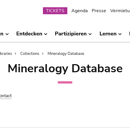
Submenu
TICKETS
Agenda
Presse
Vermietu
en
Entdecken
Partizipieren
Lernen
ibraries
Collections
Mineralogy Database
Mineralogy Database
ontact