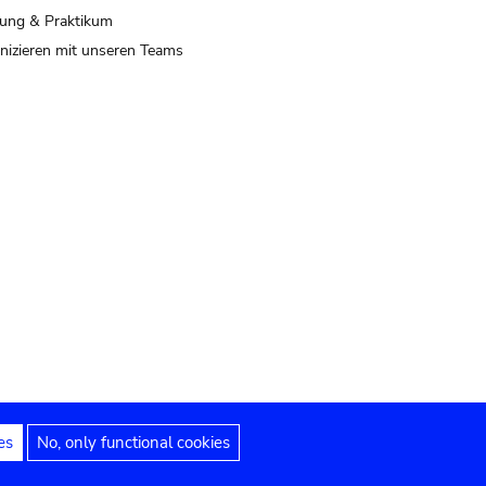
ung & Praktikum
izieren mit unseren Teams
es
No, only functional cookies
 Hinweise
Erklärung zur Barrierefreiheit