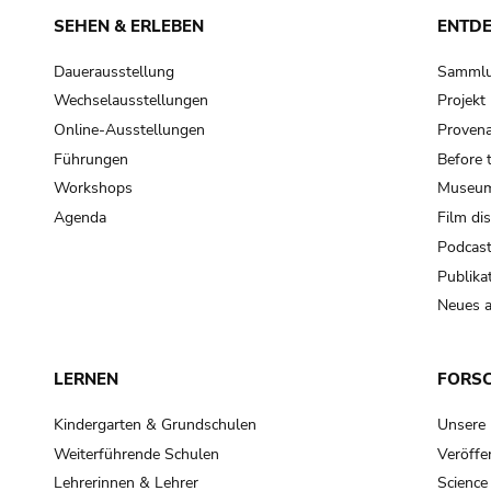
SEHEN & ERLEBEN
ENTD
Dauerausstellung
Samml
Wechselausstellungen
Projek
Online-Ausstellungen
Provena
Führungen
Before 
Workshops
Museum
Agenda
Film di
Podcas
Publika
Neues a
LERNEN
FORS
Kindergarten & Grundschulen
Unsere
Weiterführende Schulen
Veröffe
Lehrerinnen & Lehrer
Science