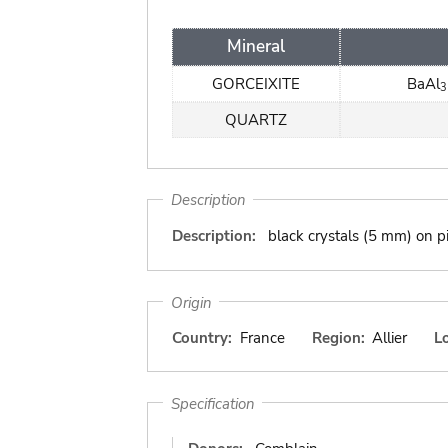
Mineral
GORCEIXITE
BaAl
3
QUARTZ
Description
Description:
black crystals (5 mm) on p
Origin
Country:
France
Region:
Allier
Lo
Specification