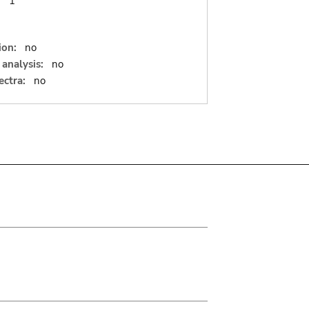
:
1
ion:
no
analysis:
no
ectra:
no