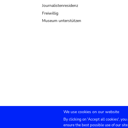
Journalistenresidenz
Freiwillig
Museum unterstützen
We use cookies on our website
By clicking on 'Accept all cookies', you
Submenu
TICKETS
Agenda
Presse
Vermietung
ensure the best possible use of our site