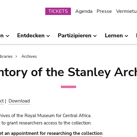
Submenu
TICKETS
Agenda
Presse
Vermietu
en
Entdecken
Partizipieren
Lernen
ibraries
Archives
ntory of the Stanley Arc
ct
|
Download
ives of the Royal Museum for Central Africa.
 to grant researchers access to the collection.
et an appointment for researching the collection
.