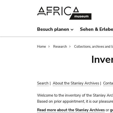
Skip
Skip
to
to
main
search
content
Besuch planen
Sehen & Erleb
Breadcrumb
Home
Research
Collections, archives and l
Inve
Search
|
About the Stanley Archives
|
Conta
Welcome to the inventory of the Stanley Arch
Based on prior appointment, it is our pleasure
Read more about the Stanley Archives
or
g