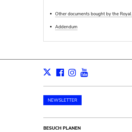
Other documents bought by the Royal 
Addendum
Facebook
Instagram
Youtube
Print
X
NEWSLETTER
Main
BESUCH PLANEN