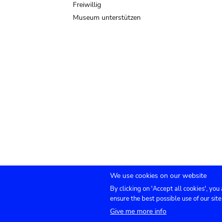
Freiwillig
Museum unterstützen
We use cookies on our website
By clicking on 'Accept all cookies', you
Submenu
TICKETS
Agenda
Presse
Vermietung
ensure the best possible use of our site
Give me more info
footer