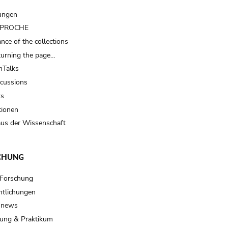
ungen
t PROCHE
nce of the collections
turning the page…
Talks
scussions
ts
tionen
us der Wissenschaft
CHUNG
 Forschung
ntlichungen
 news
ung & Praktikum