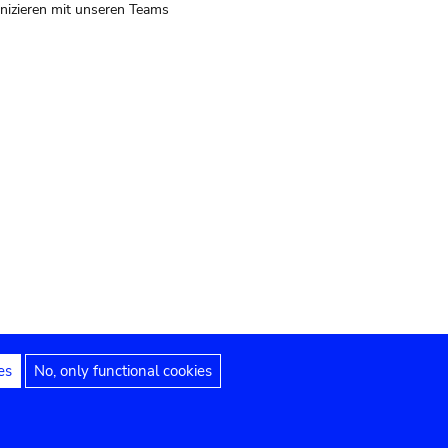
izieren mit unseren Teams
es
No, only functional cookies
 Hinweise
Erklärung zur Barrierefreiheit