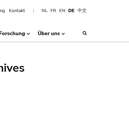
ng
Kontakt
NL
FR
EN
DE
中文
Forschung
Über uns
Search
hives