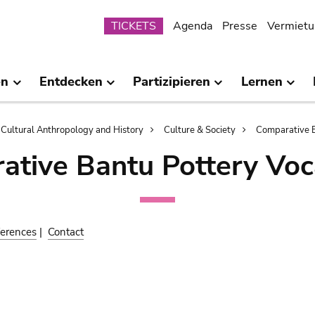
Submenu
TICKETS
Agenda
Presse
Vermietu
en
Entdecken
Partizipieren
Lernen
Cultural Anthropology and History
Culture & Society
Comparative B
ative Bantu Pottery Voc
erences
|
Contact