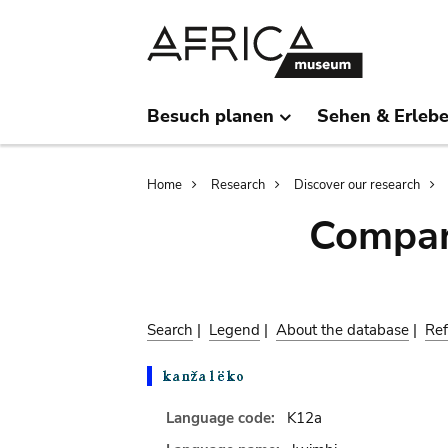
Skip
Skip
to
to
main
search
content
Besuch planen
Sehen & Erleb
Breadcrumb
Home
Research
Discover our research
Compar
Search
|
Legend
|
About the database
|
Ref
Language code:
K12a