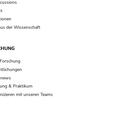
scussions
ts
tionen
us der Wissenschaft
CHUNG
 Forschung
ntlichungen
 news
ung & Praktikum
izieren mit unseren Teams