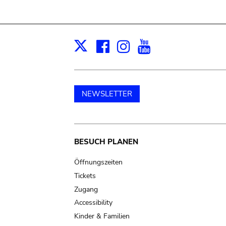
Facebook
Instagram
Youtube
Print
X
NEWSLETTER
Main
BESUCH PLANEN
navigation
Öffnungszeiten
Tickets
Zugang
Accessibility
Kinder & Familien