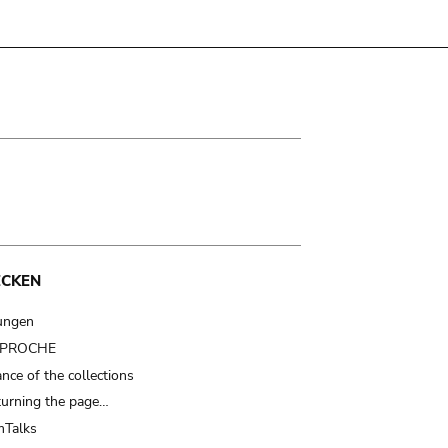
ECKEN
ungen
t PROCHE
nce of the collections
turning the page…
Talks