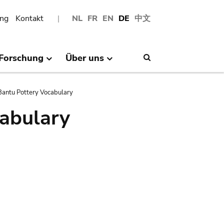
ng
Kontakt
NL
FR
EN
DE
中文
Forschung
Über uns
Search
antu Pottery Vocabulary
abulary