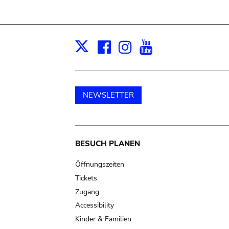
Facebook
Instagram
Youtube
Print
X
NEWSLETTER
Main
BESUCH PLANEN
navigation
Öffnungszeiten
Tickets
Zugang
Accessibility
Kinder & Familien