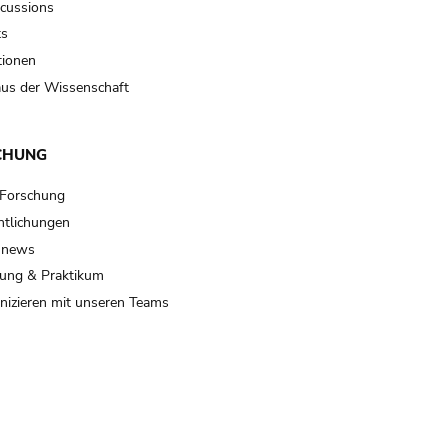
scussions
ts
tionen
us der Wissenschaft
CHUNG
 Forschung
ntlichungen
 news
ung & Praktikum
izieren mit unseren Teams