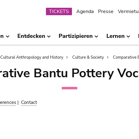
Submenu
TICKETS
Agenda
Presse
Vermietu
en
Entdecken
Partizipieren
Lernen
Cultural Anthropology and History
Culture & Society
Comparative B
ative Bantu Pottery Voc
erences
|
Contact