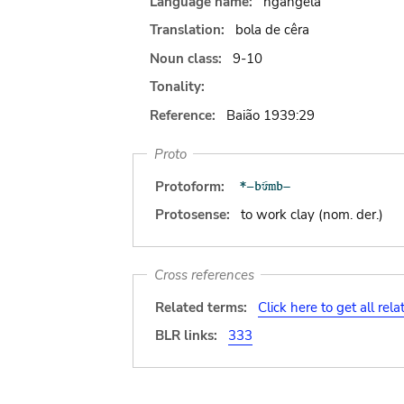
Language name:
ngangela
Translation:
bola de cêra
Noun class:
9-10
Tonality:
Reference:
Baião 1939:29
Proto
Protoform:
Protosense:
to work clay (nom. der.)
Cross references
Related terms:
Click here to get all rel
BLR links:
333