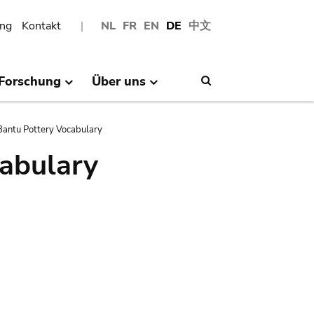
ng
Kontakt
NL
FR
EN
DE
中文
Forschung
Über uns
Search
antu Pottery Vocabulary
abulary