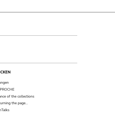
ECKEN
ungen
t PROCHE
nce of the collections
turning the page…
Talks