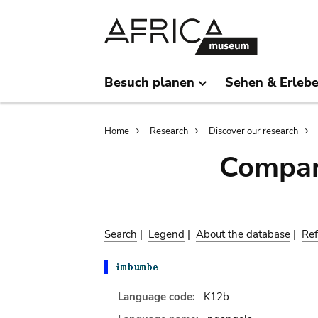
Skip
Skip
to
to
main
search
content
Besuch planen
Sehen & Erleb
Breadcrumb
Home
Research
Discover our research
Compar
Search
|
Legend
|
About the database
|
Ref
Language code:
K12b